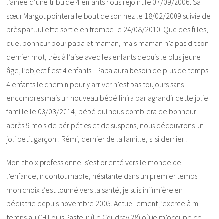
l’aînée d’une tribu de 4 enfants nous rejoint le 07/09/2006. Sa
sœur Margot pointera le bout de son nez le 18/02/2009 suivie de
près par Juliette sortie en trombe le 24/08/2010. Que des filles,
quel bonheur pour papa et maman, mais maman n’a pas dit son
dernier mot, très à l’aise avec les enfants depuis le plus jeune
âge, l’objectif est 4 enfants ! Papa aura besoin de plus de temps !
4 enfants le chemin pour y arriver n’est pas toujours sans
encombres mais un nouveau bébé finira par agrandir cette jolie
famille le 03/03/2014, bébé qui nous comblera de bonheur
après 9 mois de péripéties et de suspens, nous découvrons un
joli petit garçon ! Rémi, dernier de la famille, si si dernier !
Mon choix professionnel s’est orienté vers le monde de
l’enfance, incontournable, hésitante dans un premier temps
mon choix s’est tourné vers la santé, je suis infirmière en
pédiatrie depuis novembre 2005. Actuellement j’exerce à mi
temps au CH Louis Pasteur (Le Coudray 28) où je m’occupe de