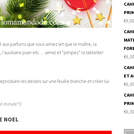
CAHI
PRI
€
9,0
CAHI
MAT
 aux parfums que vous aimez (et que le maître, la
FOR
, l’auxiliaire puer etc… aime) et “pimpez” la tablette!
€
6,3
CAHI
ET A
eproduire les dessins sur une feuille blanche et créer lui-
€
6,3
CAHI
PRI
ast minute”!)
€
6,3
E NOEL