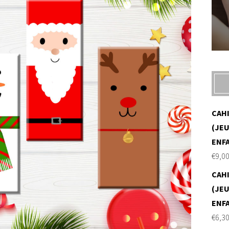
CAH
(JEU
ENF
€
9,0
CAH
(JEU
ENF
€
6,3