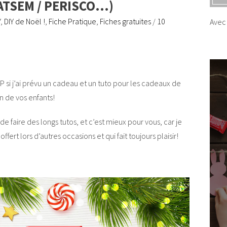
 ATSEM / PERISCO…)
Y
,
DIY de Noël !
,
Fiche Pratique
,
Fiches gratuites
/
10
Avec 
si j’ai prévu un cadeau et un tuto pour les cadeaux de
n de vos enfants!
e faire des longs tutos, et c’est mieux pour vous, car je
fert lors d’autres occasions et qui fait toujours plaisir!