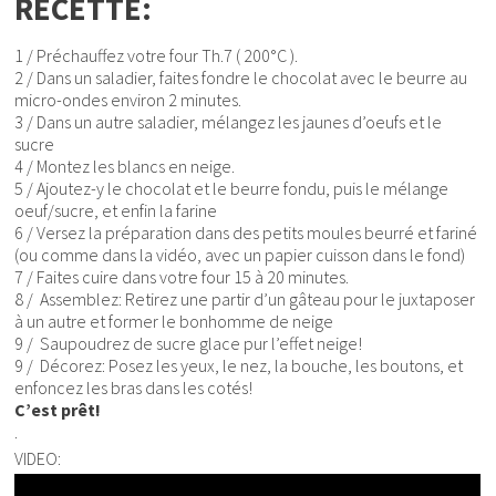
RECETTE:
1 / Préchauffez votre four Th.7 ( 200°C ).
2 / Dans un saladier, faites fondre le chocolat avec le beurre au
micro-ondes environ 2 minutes.
3 / Dans un autre saladier, mélangez les jaunes d’oeufs et le
sucre
4 / Montez les blancs en neige.
5 / Ajoutez-y le chocolat et le beurre fondu, puis le mélange
oeuf/sucre, et enfin la farine
6 / Versez la préparation dans des petits moules beurré et fariné
(ou comme dans la vidéo, avec un papier cuisson dans le fond)
7 / Faites cuire dans votre four 15 à 20 minutes.
8 / Assemblez: Retirez une partir d’un gâteau pour le juxtaposer
à un autre et former le bonhomme de neige
9 / Saupoudrez de sucre glace pur l’effet neige!
9 / Décorez: Posez les yeux, le nez, la bouche, les boutons, et
enfoncez les bras dans les cotés!
C’est prêt!
.
VIDEO: