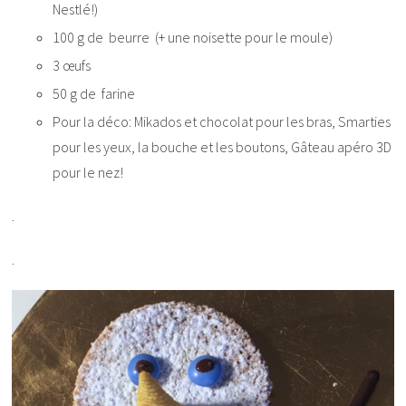
Nestlé!)
100 g de
beurre
(+ une noisette pour le moule)
3
œufs
50 g de
farine
Pour la déco: Mikados et chocolat pour les bras, Smarties
pour les yeux, la bouche et les boutons, Gâteau apéro 3D
pour le nez!
.
.