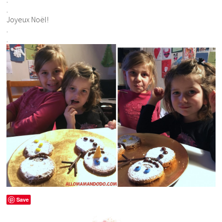
.
Joyeux Noël!
.
.
Save