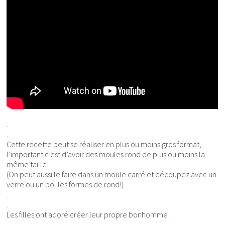
.
.
Cette recette peut se réaliser en plus ou moins gros format,
l’important c’est d’avoir des moules rond de plus ou moins la
même taille!
(On peut aussi le faire dans un moule carré et découpez avec un
verre ou un bol les formes de rond!)
.
.
Les filles ont adoré créer leur propre bonhomme!
.