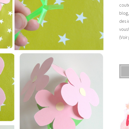
coute
blog,
des i
vous!
(Voir