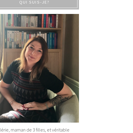
QUI SUIS-JE?
alérie, maman de 3 filles, et véritable