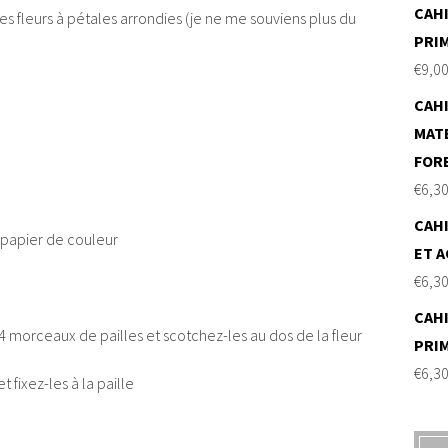
CAHI
s fleurs à pétales arrondies (je ne me souviens plus du
PRI
€
9,0
CAHI
MAT
FOR
€
6,3
CAHI
 papier de couleur
ET A
€
6,3
CAHI
 4 morceaux de pailles et scotchez-les au dos de la fleur
PRI
€
6,3
 fixez-les à la paille