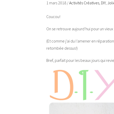
1 mars 2018
/
Activités Créatives
,
DIY
,
Jol
Coucou!
On se retrouve aujourd’hui pour un vieux D
(Et comme j’ai du l’amener en réparation le 
retombée dessus!)
Bref, parfait pour les beaux jours qui rev