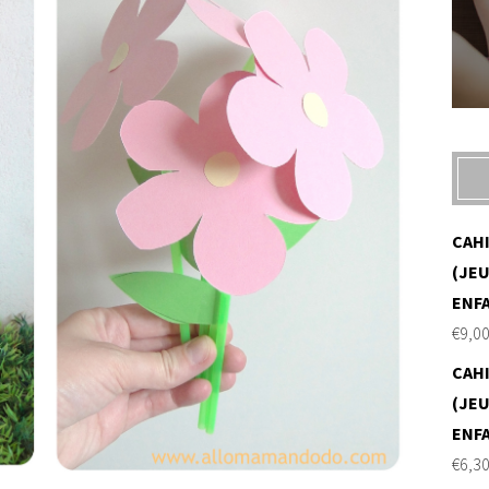
CAH
(JEU
ENF
€
9,0
CAH
(JEU
ENF
€
6,3