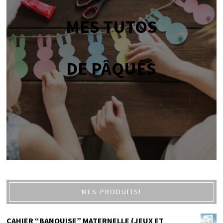
MES TUTOS
DE PÂQUES
MES PRODUITS!
CAHIER “BANQUISE” MATERNELLE (JEUX ET