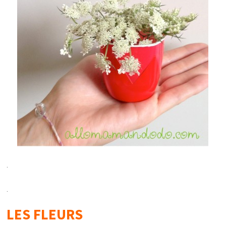
.
.
LES FLEURS