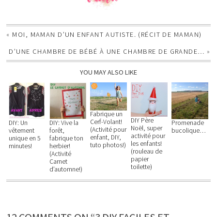
«
MOI, MAMAN D’UN ENFANT AUTISTE. (RÉCIT DE MAMAN)
D’UNE CHAMBRE DE BÉBÉ À UNE CHAMBRE DE GRANDE…
»
YOU MAY ALSO LIKE
Fabrique un
DIY Père
Cerf-Volant!
DIY: Un
DIY: Vive la
Promenade
Noël, super
(Activité pour
vêtement
forêt,
bucolique…
activité pour
enfant, DIY,
unique en 5
fabrique ton
les enfants!
tuto photos!)
minutes!
herbier!
(rouleau de
(Activité
papier
Carnet
toilette)
d’automne!)
12 COMMENTS ON “3 DIY FACILES ET