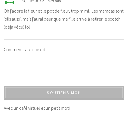
23 juillet 2014 à 7 h 39 min
Oh j’adore la fleur et le pot de fleur, trop mimi.. Les maracas sont
jolis aussi, mais j’aurai peur que ma fille arrive à retirer le scotch
(déjà vécu) lol
Comments are closed.
SOUTIENS-MOI!
Avec un café virtuel et un petit mot!