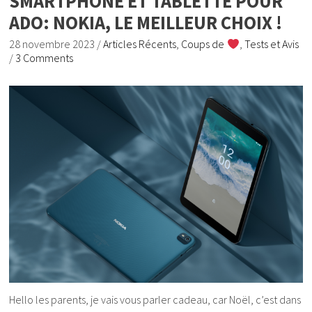
SMARTPHONE ET TABLETTE POUR
ADO: NOKIA, LE MEILLEUR CHOIX !
28 novembre 2023
/
Articles Récents
,
Coups de
,
Tests et Avis
/
3 Comments
Hello les parents, je vais vous parler cadeau, car Noël, c’est dans