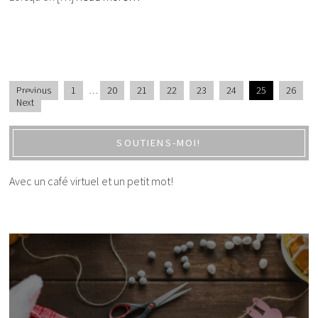
Previous
1
…
20
21
22
23
24
25
26
Next
SOUTIENS-MOI!
Avec un café virtuel et un petit mot!