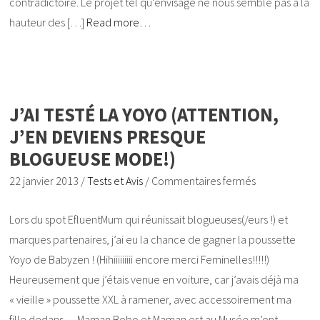
contradictoire. Le projet tel qu’envisagé ne nous semble pas à la
hauteur des […]
Read more…
J’AI TESTÉ LA YOYO (ATTENTION,
J’EN DEVIENS PRESQUE
BLOGUEUSE MODE!)
22 janvier 2013
/
Tests et Avis
/
Commentaires fermés
Lors du spot EfluentMum qui réunissait blogueuses(/eurs !) et
marques partenaires, j’ai eu la chance de gagner la poussette
Yoyo de Babyzen ! (Hihiiiiiiiii encore merci Feminelles!!!!!)
Heureusement que j’étais venue en voiture, car j’avais déjà ma
« vieille » poussette XXL à ramener, avec accessoirement ma
fille dedans… Maman Bobo et Maman est au Musée m’ont