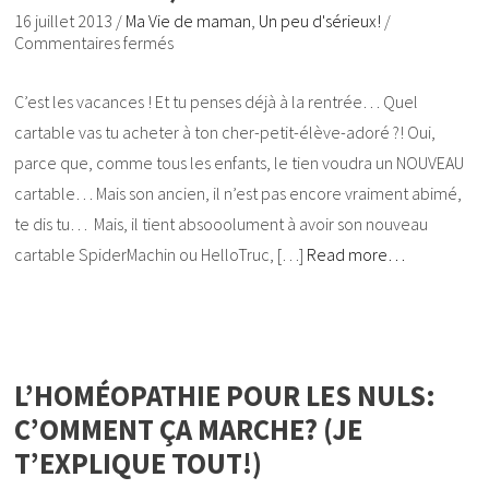
16 juillet 2013
/
Ma Vie de maman
,
Un peu d'sérieux!
/
Commentaires fermés
C’est les vacances ! Et tu penses déjà à la rentrée… Quel
cartable vas tu acheter à ton cher-petit-élève-adoré ?! Oui,
parce que, comme tous les enfants, le tien voudra un NOUVEAU
cartable… Mais son ancien, il n’est pas encore vraiment abimé,
te dis tu… Mais, il tient absooolument à avoir son nouveau
cartable SpiderMachin ou HelloTruc, […]
Read more…
L’HOMÉOPATHIE POUR LES NULS:
C’OMMENT ÇA MARCHE? (JE
T’EXPLIQUE TOUT!)