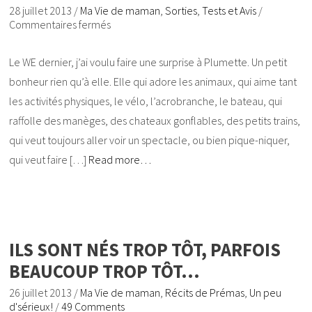
28 juillet 2013
/
Ma Vie de maman
,
Sorties
,
Tests et Avis
/
Commentaires fermés
Le WE dernier, j’ai voulu faire une surprise à Plumette. Un petit
bonheur rien qu’à elle. Elle qui adore les animaux, qui aime tant
les activités physiques, le vélo, l’acrobranche, le bateau, qui
raffolle des manèges, des chateaux gonflables, des petits trains,
qui veut toujours aller voir un spectacle, ou bien pique-niquer,
qui veut faire […]
Read more…
ILS SONT NÉS TROP TÔT, PARFOIS
BEAUCOUP TROP TÔT…
26 juillet 2013
/
Ma Vie de maman
,
Récits de Prémas
,
Un peu
d'sérieux!
/
49 Comments