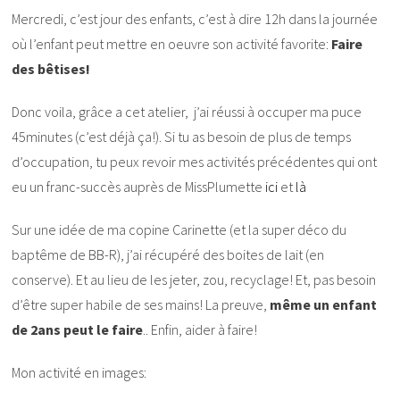
Mercredi, c’est jour des enfants, c’est à dire 12h dans la journée
où l’enfant peut mettre en oeuvre son activité favorite:
Faire
des bêtises!
Donc voila, grâce a cet atelier, j’ai réussi à occuper ma puce
45minutes (c’est déjà ça!). Si tu as besoin de plus de temps
d’occupation, tu peux revoir mes activités précédentes qui ont
eu un franc-succès auprès de MissPlumette
ici
et
là
Sur une idée de ma copine Carinette (et la super déco du
baptême de BB-R), j’ai récupéré des boites de lait (en
conserve). Et au lieu de les jeter, zou, recyclage! Et, pas besoin
d’être super habile de ses mains! La preuve,
même un enfant
de 2ans peut le faire
.. Enfin, aider à faire!
Mon activité en images: