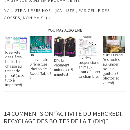
NAISSANCE DANS MA PROCHAINE VIE
MA LISTE AU PÈRE NOEL (MA LISTE , PAS CELLE DES
GOSSES, NON MAIS !)
»
YOU MAY ALSO LIKE
Idée Fête
Un
#DIY Cuisine:
des Pères
DIY des
anniversaire
Des roulés
DIY: Un
facile: La
suspensions
Sirène (Les
au Kinder
vêtement
chasse au
animaux
Photos de La
pour le
unique en 5
trésor de
pour décorer
Sweet Table !
goûter! (En
minutes!
papa! (avec
sa chambre!
)
photos et
tuto à
vidéo!)
imprimer!)
14 COMMENTS ON “ACTIVITÉ DU MERCREDI:
RECYCLAGE DES BOITES DE LAIT (DIY)”