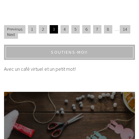
Previous
1
2
3
4
5
6
7
8
…
14
Next
SOUTIENS-MOI!
Avec un café virtuel et un petit mot!