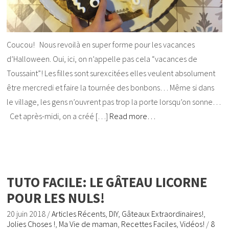
Coucou! Nous revoilà en super forme pour les vacances
d’Halloween. Oui, ici, on n’appelle pas cela “vacances de
Toussaint”! Les filles sont surexcitées elles veulent absolument
être mercredi et faire la tournée des bonbons… Même si dans
le village, les gens n’ouvrent pas trop la porte lorsqu’on sonne…
Cet après-midi, on a créé […]
Read more…
TUTO FACILE: LE GÂTEAU LICORNE
POUR LES NULS!
20 juin 2018
/
Articles Récents
,
DIY
,
Gâteaux Extraordinaires!
,
Jolies Choses !
,
Ma Vie de maman
,
Recettes Faciles
,
Vidéos!
/
8