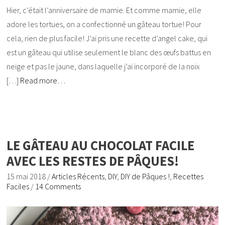
Hier, c’était l’anniversaire de mamie. Et comme mamie, elle
adore les tortues, on a confectionné un gâteau tortue! Pour
cela, rien de plus facile! J’ai pris une recette d’angel cake, qui
est un gâteau qui utilise seulement le blanc des œufs battus en
neige et pas le jaune, dans laquelle j’ai incorporé de la noix
[…]
Read more…
LE GÂTEAU AU CHOCOLAT FACILE
AVEC LES RESTES DE PÂQUES!
15 mai 2018
/
Articles Récents
,
DIY
,
DIY de Pâques !
,
Recettes
Faciles
/
14 Comments