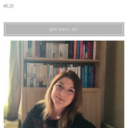
€
6,30
QUI SUIS-JE?