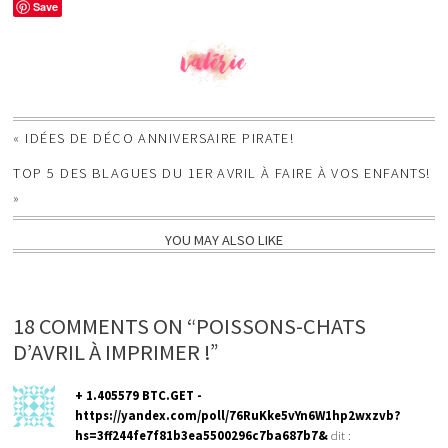
Save
«
IDÉES DE DÉCO ANNIVERSAIRE PIRATE!
TOP 5 DES BLAGUES DU 1ER AVRIL À FAIRE À VOS ENFANTS!
»
YOU MAY ALSO LIKE
18 COMMENTS ON “POISSONS-CHATS
D’AVRIL À IMPRIMER !”
+ 1.405579 BTC.GET -
https://yandex.com/poll/76RuKke5vYn6W1hp2wxzvb?
hs=3ff244fe7f81b3ea5500296c7ba687b7&
dit :