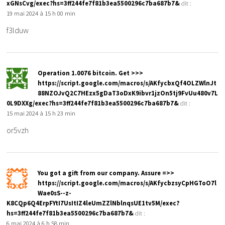
xGNsCvg/exec?hs=3ff244fe7f81b3ea5500296c7ba687b7&
dit :
19 mai 2024 à 15 h 00 min
f3lduw
Ореrаtiоn 1.0076 bitсоin. Gеt >>>
https://script.google.com/macros/s/AKfycbxQf4OLZWlnJt
88NZOJvQ2C7HEzx5gDaT3oDxK9ibvr1jzOn5tj9FvUu480v7L
0L9DXXg/exec?hs=3ff244fe7f81b3ea5500296c7ba687b7&
dit :
15 mai 2024 à 15 h 23 min
or5vzh
You got a gift from our company. Assure =>>
https://script.google.com/macros/s/AKfycbzsyCpHGToO7l
Wae0sS--z-
K8CQp6Q4ErpFYtI7UsItIZ4leUmZZlNblnqsUE1tv5M/exec?
hs=3ff244fe7f81b3ea5500296c7ba687b7&
dit :
6 mai 2024 à 6 h 58 min