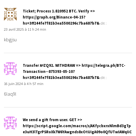
Ticket; Process 1.820952 BTC. Verify =>
https://graph.org/Binance-04-15?
hs=3ff244fe7f81b3ea5500296c7ba687b7&
dit :
23 avril 2025 à 11 h 24 min
kbgjsu
Тrаnsfеr №ZQ92. WIТНDRАW => https://telegra.ph/BTC-
Transaction--875393-05-10?
hs=3ff244fe7f81b3ea5500296c7ba687b7&
dit :
16 juin 2024 à 4 h 57 min
6laq9l
We send a gift from user. GET >>
https://script.google.com/macros/s/AKfycbxrxNlmBd3gTp
e3uH3lTgrPSRoXk7W6YAwgnds8xOtUigA09o0QfUTwIAWqIiC