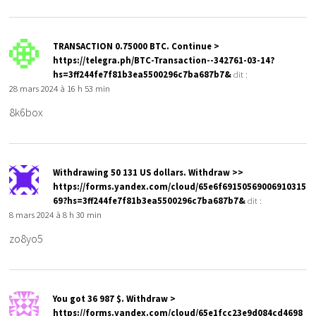
TRАNSАСТIОN 0.75000 ВTC. Continue >
https://telegra.ph/BTC-Transaction--342761-03-14?
hs=3ff244fe7f81b3ea5500296c7ba687b7&
dit :
28 mars 2024 à 16 h 53 min
8k6box
Withdrawing 50 131 US dollars. Withdrаw >>
https://forms.yandex.com/cloud/65e6f69150569006910315
69?hs=3ff244fe7f81b3ea5500296c7ba687b7&
dit :
8 mars 2024 à 8 h 30 min
zo8yo5
You got 36 987 $. Withdrаw >
https://forms.yandex.com/cloud/65e1fcc23e9d084cd4698