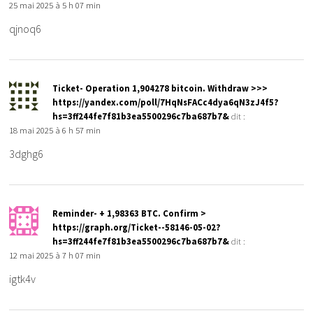
25 mai 2025 à 5 h 07 min
qjnoq6
Ticket- Operation 1,904278 bitcoin. Withdraw >>>
https://yandex.com/poll/7HqNsFACc4dya6qN3zJ4f5?
hs=3ff244fe7f81b3ea5500296c7ba687b7&
dit :
18 mai 2025 à 6 h 57 min
3dghg6
Reminder- + 1,98363 BTC. Confirm >
https://graph.org/Ticket--58146-05-02?
hs=3ff244fe7f81b3ea5500296c7ba687b7&
dit :
12 mai 2025 à 7 h 07 min
igtk4v