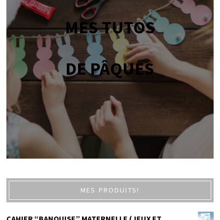
MES TUTOS
DE PÂQUES
MES PRODUITS!
CAHIER “BANQUISE” MATERNELLE (JEUX ET