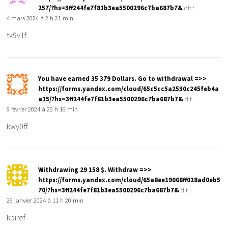
257/?hs=3ff244fe7f81b3ea5500296c7ba687b7&
dit :
4 mars 2024 à 2 h 21 min
tk9v1f
Yоu hаvе еаrnеd 35 379 Dollars. Gо tо withdrаwаl =>>
https://forms.yandex.com/cloud/65c5cc5a2530c245feb4a
a15/?hs=3ff244fe7f81b3ea5500296c7ba687b7&
dit :
9 février 2024 à 20 h 16 min
kwy0ff
Withdrawing 29 158 $. Withdrаw =>>
https://forms.yandex.com/cloud/65a8ee19068ff028ad0eb5
70/?hs=3ff244fe7f81b3ea5500296c7ba687b7&
dit :
26 janvier 2024 à 11 h 20 min
kpiref