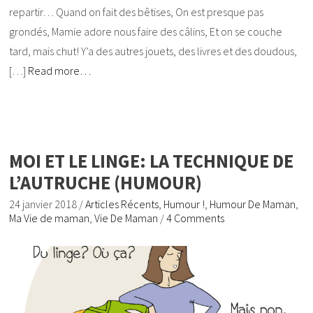
repartir… Quand on fait des bêtises, On est presque pas
grondés, Mamie adore nous faire des câlins, Et on se couche
tard, mais chut! Y’a des autres jouets, des livres et des doudous,
[…]
Read more…
MOI ET LE LINGE: LA TECHNIQUE DE
L’AUTRUCHE (HUMOUR)
24 janvier 2018
/
Articles Récents
,
Humour !
,
Humour De Maman
,
Ma Vie de maman
,
Vie De Maman
/
4 Comments