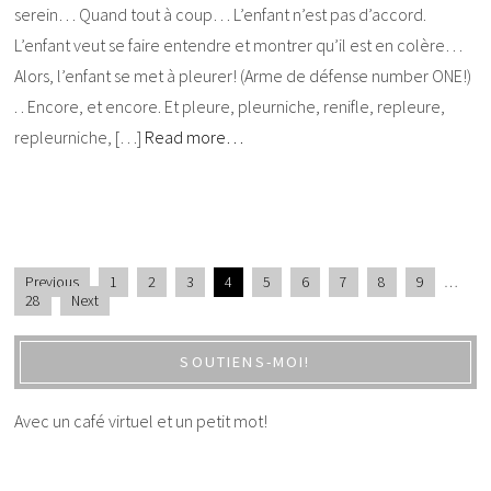
serein… Quand tout à coup… L’enfant n’est pas d’accord.
L’enfant veut se faire entendre et montrer qu’il est en colère…
Alors, l’enfant se met à pleurer! (Arme de défense number ONE!)
. . Encore, et encore. Et pleure, pleurniche, renifle, repleure,
repleurniche, […]
Read more…
Previous
1
2
3
4
5
6
7
8
9
…
28
Next
SOUTIENS-MOI!
Avec un café virtuel et un petit mot!