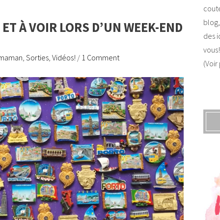
coute
blog,
E ET À VOIR LORS D’UN WEEK-END
des i
vous!
 maman
,
Sorties
,
Vidéos!
/
1 Comment
(Voir