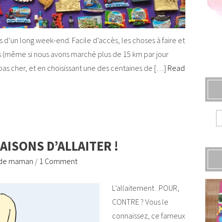
ps d’un long week-end. Facile d’accès, les choses à faire et
res (même si nous avons marché plus de 15 km par jour
t pas cher, et en choisissant une des centaines de […]
Read
ISONS D’ALLAITER !
 de maman
/
1 Comment
L’allaitement . POUR,
CONTRE ? Vous le
connaissez, ce fameux