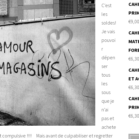
CAHI
C’est
PRI
les
€
9,0
soldes!
Je vais
CAHI
pouvoi
MAT
r
FOR
dépen
€
6,3
ser
CAHI
tous
ET A
les
€
6,3
sous
CAHI
que je
PRI
n’ai
€
6,3
pas et
achete
 compulsive !!!! Mais avant de culpabiliser et regretter