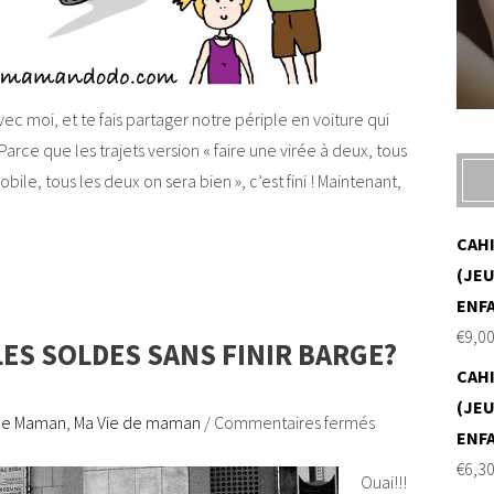
ec moi, et te fais partager notre périple en voiture qui
arce que les trajets version « faire une virée à deux, tous
ile, tous les deux on sera bien », c’est fini ! Maintenant,
CAH
(JEU
ENF
€
9,0
LES SOLDES SANS FINIR BARGE?
CAH
(JEU
De Maman
,
Ma Vie de maman
/
Commentaires fermés
ENF
€
6,3
Ouai!!!