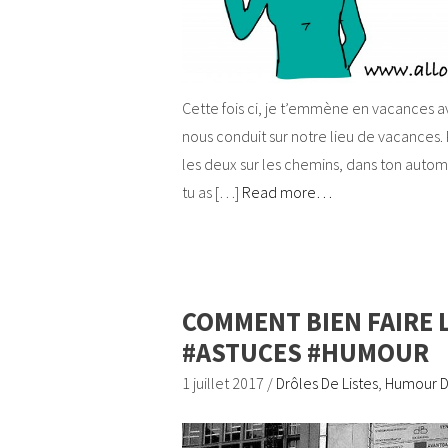
Cette fois ci, je t’emmène en vacances av
nous conduit sur notre lieu de vacances. P
les deux sur les chemins, dans ton automob
tu as […]
Read more…
COMMENT BIEN FAIRE 
#ASTUCES #HUMOUR
1 juillet 2017
/
Drôles De Listes
,
Humour 