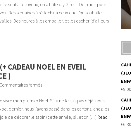
on le souhaite joyeux, on a hâte d’y être… Des mois pour
ir, Des semaines à réflechir à ceux que l’on souhaite
vailles, Des heures à les emballer, et les cacher (d’ailleurs
CAH
+ CADEAU NOEL EN EVEIL
(JEU
E )
ENF
Commentaires fermés
€
9,0
CAH
e vivre mon premier Noel. Si tu ne le sais pas déjà, nous
(JEU
oel dernier, nous l’avons passé dans les cartons, chez les
ENF
joie de décorer le sapin (cette année, si , et on […]
Read
€
6,3