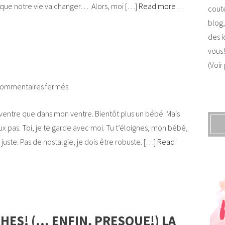
t que notre vie va changer… Alors, moi […]
Read more…
coute
blog,
des i
vous!
(Voir
ommentaires fermés
ventre que dans mon ventre. Bientôt plus un bébé. Mais
eux pas. Toi, je te garde avec moi. Tu t’éloignes, mon bébé,
s juste. Pas de nostalgie, je dois être robuste. […]
Read
HES! (… ENFIN, PRESQUE!) LA