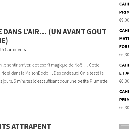
CAHI
PRI
€
9,0
E DANS L’AIR… (UN AVANT GOUT
CAHI
MAT
NE)
FOR
15 Comments
€
6,3
en le sentir arriver, cet esprit magique de Noël… Cette
CAHI
 Noel dans la MaisonDodo… Des cadeaux! On a testé la
ET A
s jours, 5 minutes (c’est suffisant pour une petite Plumette
€
6,3
CAHI
PRI
€
6,3
NTS ATTRAPENT