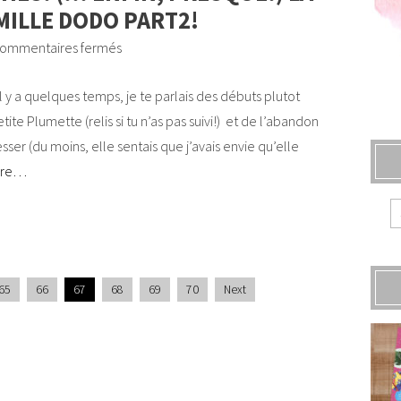
MILLE DODO PART2!
ommentaires fermés
l y a quelques temps, je te parlais des débuts plutot
ite Plumette (relis si tu n’as pas suivi!) et de l’abandon
sser (du moins, elle sentais que j’avais envie qu’elle
ore…
65
66
67
68
69
70
Next