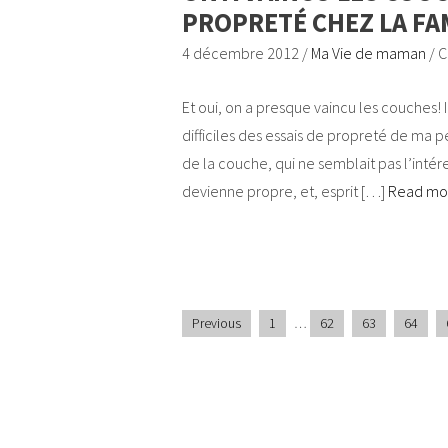
PROPRETÉ CHEZ LA FA
4 décembre 2012
/
Ma Vie de maman
/
C
Et oui, on a presque vaincu les couches! I
difficiles des essais de propreté de ma pet
de la couche, qui ne semblait pas l’intére
devienne propre, et, esprit […]
Read m
Previous
1
…
62
63
64