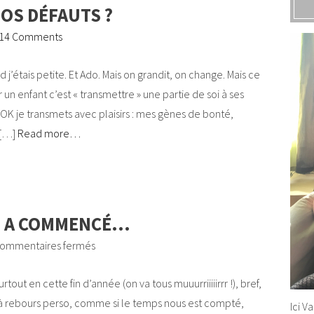
OS DÉFAUTS ?
14 Comments
 j’étais petite. Et Ado. Mais on grandit, on change. Mais ce
r un enfant c’est « transmettre » une partie de soi à ses
 OK je transmets avec plaisirs : mes gènes de bonté,
 […]
Read more…
S A COMMENCÉ…
ommentaires fermés
rtout en cette fin d’année (on va tous muuurriiiiirrr !), bref,
 à rebours perso, comme si le temps nous est compté,
Ici V