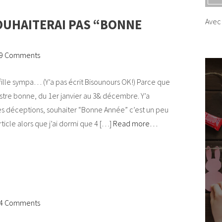
OUHAITERAI PAS “BONNE
Avec 
9 Comments
fille sympa… (Y’a pas écrit Bisounours OK!) Parce que
tre bonne, du 1er janvier au 3& décembre. Y’a
s déceptions, souhaiter “Bonne Année” c’est un peu
article alors que j’ai dormi que 4 […]
Read more…
4 Comments