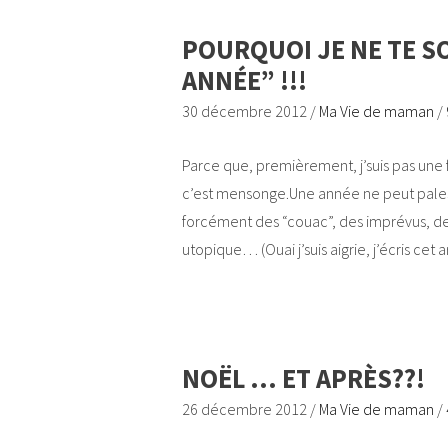
POURQUOI JE NE TE S
ANNÉE” !!!
30 décembre 2012
/
Ma Vie de maman
/
Parce que, premièrement, j’suis pas une 
c’est mensonge.Une année ne peut pales
forcément des “couac”, des imprévus, de
utopique… (Ouai j’suis aigrie, j’écris cet 
NOËL … ET APRÈS??!
26 décembre 2012
/
Ma Vie de maman
/