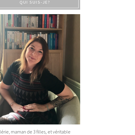
QUI SUIS-JE?
alérie, maman de 3 filles, et véritable