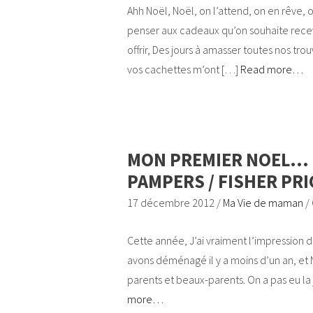
Ahh Noël, Noël, on l’attend, on en rêve, 
penser aux cadeaux qu’on souhaite recevo
offrir, Des jours à amasser toutes nos trou
vos cachettes m’ont […]
Read more…
MON PREMIER NOEL… (
PAMPERS / FISHER PRIC
17 décembre 2012
/
Ma Vie de maman
/
Cette année, J’ai vraiment l’impression d
avons déménagé il y a moins d’un an, et N
parents et beaux-parents. On a pas eu la 
more…