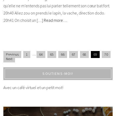
qu’elle ne m’entends pas lui parler tellement son cœur bat fort.
20h40 Allez zou on prends le lapin, la vache, direction dodo.
20h41 On choisit un […]
Read more…
Previous
1
…
64
65
66
67
68
69
70
Next
SOUTIENS-MOI!
Avec un café virtuel et un petit mot!