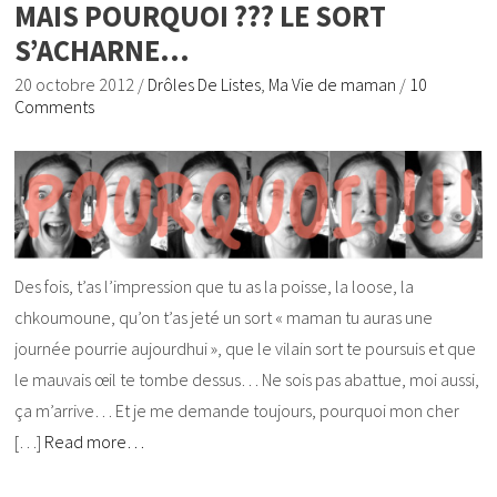
MAIS POURQUOI ??? LE SORT
S’ACHARNE…
20 octobre 2012
/
Drôles De Listes
,
Ma Vie de maman
/
10
Comments
Des fois, t’as l’impression que tu as la poisse, la loose, la
chkoumoune, qu’on t’as jeté un sort « maman tu auras une
journée pourrie aujourdhui », que le vilain sort te poursuis et que
le mauvais œil te tombe dessus… Ne sois pas abattue, moi aussi,
ça m’arrive… Et je me demande toujours, pourquoi mon cher
[…]
Read more…