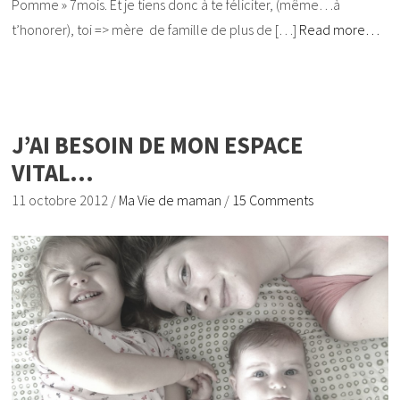
Pomme » 7mois. Et je tiens donc à te féliciter, (même…à
t’honorer), toi => mère de famille de plus de […]
Read more…
J’AI BESOIN DE MON ESPACE
VITAL…
11 octobre 2012
/
Ma Vie de maman
/
15 Comments