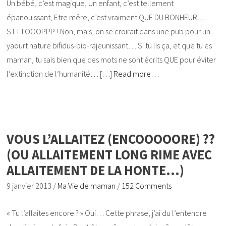
Un bébé, c’est magique, Un enfant, c’est tellement
épanouissant, Etre mêre, c’est vraiment QUE DU BONHEUR…
STTTOOOPPP ! Non, mais, on se croirait dans une pub pour un
yaourt nature bifidus-bio-rajeunissant… Si tu lis ça, et que tu es
maman, tu sais bien que ces mots ne sont écrits QUE pour éviter
l’extinction de l’humanité… […]
Read more…
VOUS L’ALLAITEZ (ENCOOOOORE) ??
(OU ALLAITEMENT LONG RIME AVEC
ALLAITEMENT DE LA HONTE…)
9 janvier 2013
/
Ma Vie de maman
/
152 Comments
« Tu l’allaites encore ? » Oui… Cette phrase, j’ai du l’entendre