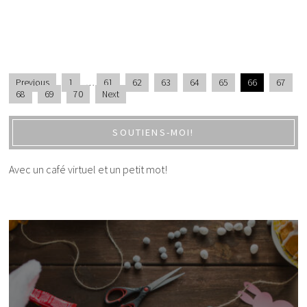
Previous
1
…
61
62
63
64
65
66
67
68
69
70
Next
SOUTIENS-MOI!
Avec un café virtuel et un petit mot!