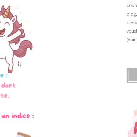
coute
blog,
des i
vous!
(Voir