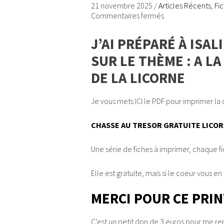
21 novembre 2025
/
Articles Récents
,
Fi
Commentaires fermés
J’AI PRÉPARÉ À ISA
SUR LE THÈME : A L
DE LA LICORNE
Je vous mets ICI le PDF pour imprimer la c
CHASSE AU TRESOR GRATUITE LICO
Une série de fiches à imprimer, chaque f
Elle est gratuite, mais si le coeur vous en 
MERCI POUR CE PRIN
C’est un petit don de 3 euros pour me re