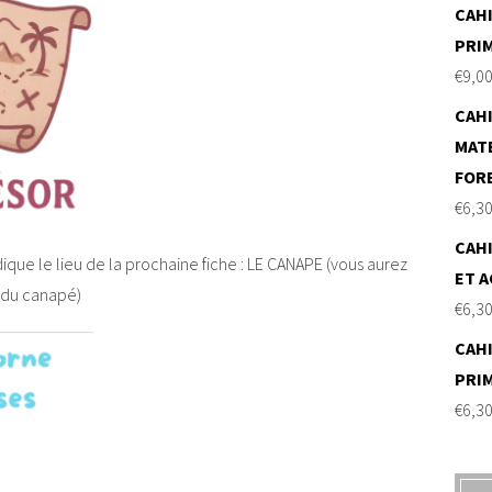
CAHI
PRI
€
9,0
CAHI
MAT
FOR
€
6,3
CAHI
ique le lieu de la prochaine fiche : LE CANAPE (vous aurez
ET A
n du canapé)
€
6,3
CAHI
PRI
€
6,3