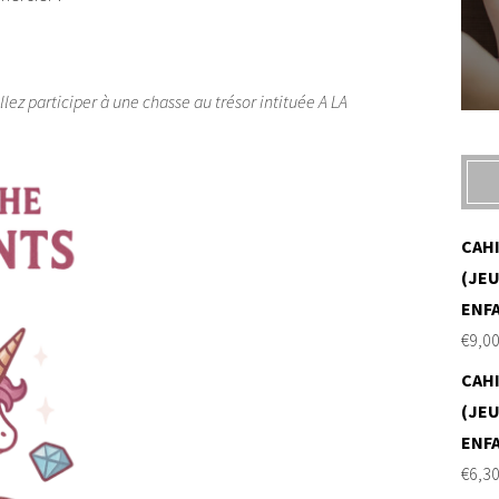
lez participer à une chasse au trésor intituée A LA
CAH
(JEU
ENF
€
9,0
CAH
(JEU
ENF
€
6,3