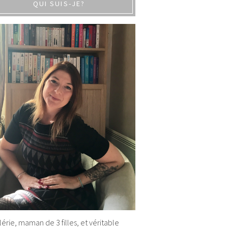
QUI SUIS-JE?
alérie, maman de 3 filles, et véritable