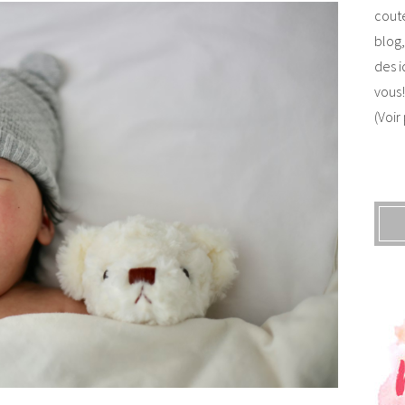
coute
blog,
des i
vous!
(Voir