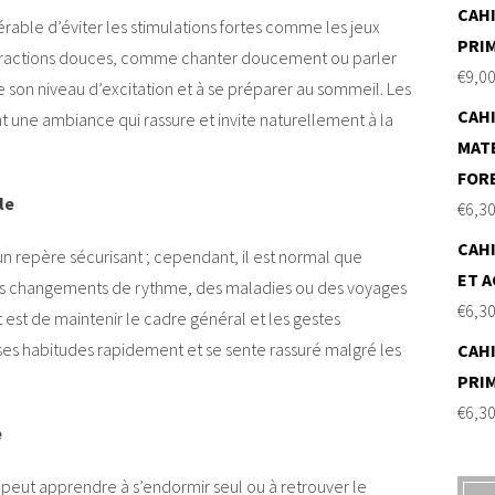
CAHI
éférable d’éviter les stimulations fortes comme les jeux
PRI
nteractions douces, comme chanter doucement ou parler
€
9,0
re son niveau d’excitation et à se préparer au sommeil. Les
CAHI
t une ambiance qui rassure et invite naturellement à la
MAT
FOR
le
€
6,3
CAHI
un repère sécurisant ; cependant, il est normal que
ET A
 Des changements de rythme, des maladies ou des voyages
€
6,3
 est de maintenir le cadre général et les gestes
ses habitudes rapidement et se sente rassuré malgré les
CAHI
PRI
€
6,3
e
l peut apprendre à s’endormir seul ou à retrouver le