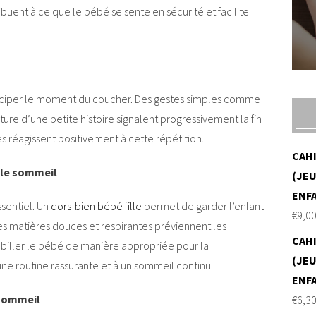
buent à ce que le bébé se sente en sécurité et facilite
nticiper le moment du coucher. Des gestes simples comme
ture d’une petite histoire signalent progressivement la fin
s réagissent positivement à cette répétition.
CAH
 le sommeil
(JEU
ENF
sentiel. Un
dors-bien bébé fille
permet de garder l’enfant
€
9,0
s matières douces et respirantes préviennent les
CAH
 Habiller le bébé de manière appropriée pour la
(JEU
ne routine rassurante et à un sommeil continu.
ENF
 sommeil
€
6,3