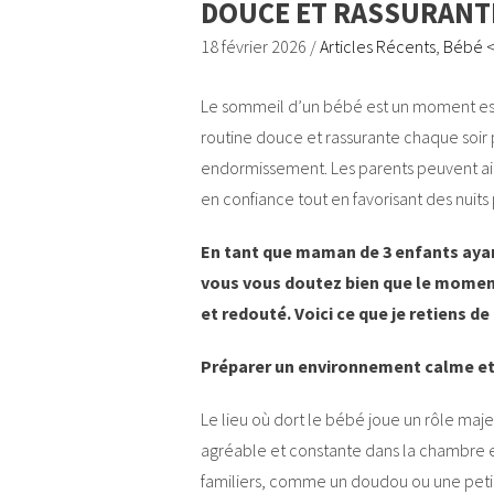
DOUCE ET RASSURANTE
18 février 2026
/
Articles Récents
,
Bébé 
Le sommeil d’un bébé est un moment essen
routine douce et rassurante chaque soir p
endormissement. Les parents peuvent ains
en confiance tout en favorisant des nuits
En tant que maman de 3 enfants aya
vous vous doutez bien que le moment
et redouté. Voici ce que je retiens d
Préparer un environnement calme et
Le lieu où dort le bébé joue un rôle ma
agréable et constante dans la chambre et 
familiers, comme un doudou ou une petite