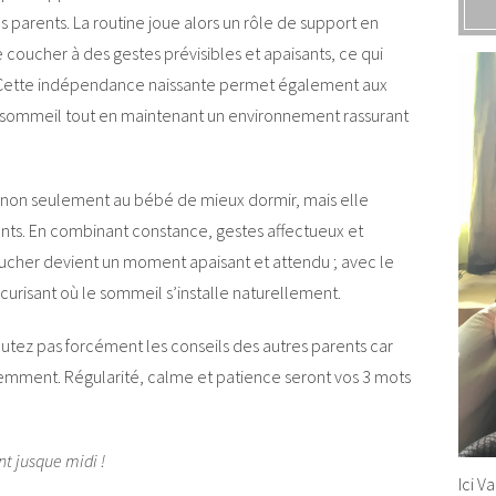
parents. La routine joue alors un rôle de support en
le coucher à des gestes prévisibles et apaisants, ce qui
. Cette indépendance naissante permet également aux
sommeil tout en maintenant un environnement rassurant
 non seulement au bébé de mieux dormir, mais elle
ents. En combinant constance, gestes affectueux et
oucher devient un moment apaisant et attendu ; avec le
urisant où le sommeil s’installe naturellement.
coutez pas forcément les conseils des autres parents car
remment. Régularité, calme et patience seront vos 3 mots
nt jusque midi !
Ici V