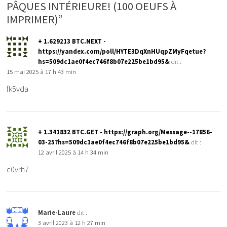
PÂQUES INTÉRIEURE! (100 OEUFS À
IMPRIMER)”
+ 1.629213 BTC.NEXT -
https://yandex.com/poll/HYTE3DqXnHUqpZMyFqetue?
hs=509dc1ae0f4ec746f8b07e225be1bd95&
dit :
15 mai 2025 à 17 h 43 min
fk5vda
+ 1.341832 BTC.GET - https://graph.org/Message--17856-
03-25?hs=509dc1ae0f4ec746f8b07e225be1bd95&
dit :
12 avril 2025 à 14 h 34 min
c0vrh7
Marie-Laure
dit :
3 avril 2023 à 12 h 27 min