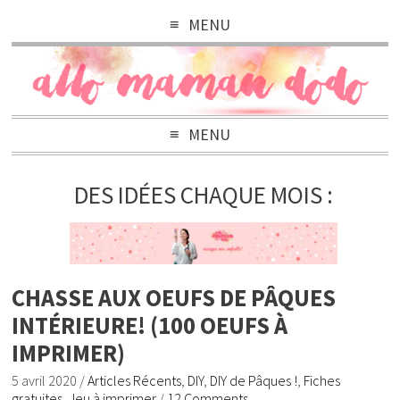
MENU
MENU
DES IDÉES CHAQUE MOIS :
CHASSE AUX OEUFS DE PÂQUES
INTÉRIEURE! (100 OEUFS À
IMPRIMER)
5 avril 2020
/
Articles Récents
,
DIY
,
DIY de Pâques !
,
Fiches
gratuites
,
Jeu à imprimer
/
12 Comments