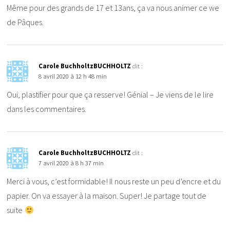
Même pour des grands de 17 et 13ans, ça va nous animer ce we
de Pâques.
Carole BuchholtzBUCHHOLTZ
dit :
8 avril 2020 à 12 h 48 min
Oui, plastifier pour que ça resserve! Génial – Je viens de le lire
dans les commentaires.
Carole BuchholtzBUCHHOLTZ
dit :
7 avril 2020 à 8 h 37 min
Merci à vous, c’est formidable! Il nous reste un peu d’encre et du
papier. On va essayer à la maison. Super! Je partage tout de
suite