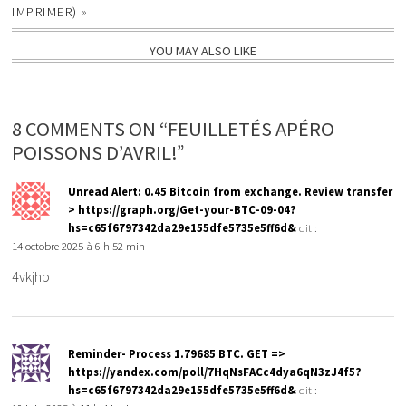
IMPRIMER)
»
YOU MAY ALSO LIKE
8 COMMENTS ON “FEUILLETÉS APÉRO
POISSONS D’AVRIL!”
Unread Alert: 0.45 Bitcoin from exchange. Review transfer
> https://graph.org/Get-your-BTC-09-04?
hs=c65f6797342da29e155dfe5735e5ff6d&
dit :
14 octobre 2025 à 6 h 52 min
4vkjhp
Reminder- Process 1.79685 BTC. GET =>
https://yandex.com/poll/7HqNsFACc4dya6qN3zJ4f5?
hs=c65f6797342da29e155dfe5735e5ff6d&
dit :