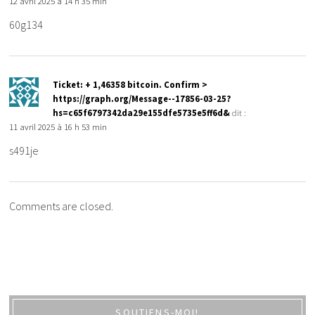
12 avril 2025 à 14 h 35 min
60g134
Ticket: + 1,46358 bitcoin. Confirm >
https://graph.org/Message--17856-03-25?
hs=c65f6797342da29e155dfe5735e5ff6d&
dit :
11 avril 2025 à 16 h 53 min
s491je
Comments are closed.
SOUTIENS-MOI!