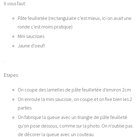
Il vous faut:
Pâte feuilletée (rectangulaire c’est mieux, ici on avait une
ronde c’est moins pratique)
Mini saucisses
Jaune d’oeuf!
.
Etapes:
On coupe des lamelles de pâte feuilletée d’environ 2cm
On enroule la mini saucisse, on coupe et on fixe bien les 2
parties
On fabrique la queue avec un triangle de pâte feuilleté
qu’on pose dessous, comme sur la photo. On n’oublie pas
de décorer la queue avec un couteau.