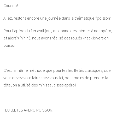
Coucou!
Allez, restons encore une journée dans la thématique “poisson”
Pour l’apéro du 1er avril (oui, on donne des thèmes à nos apéro,
et alors?) (hihihi), nous avons réalisé des roulés knack is version
poisson!
.
C’est la même méthode que pour les feuilletés classiques, que
vous devez vous faire chez vous! Ici, pour moins de prendre la
tête, on a utilisé des minis saucisses apéro!
.
FEUILLETES APERO POISSON!