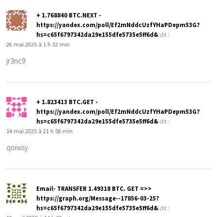
+ 1.768840 BTC.NEXT -
https://yandex.com/poll/Ef2mNddcUzfYHaPDepm53G?
hs=c65f6797342da29e155dfe5735e5ff6d&
dit :
26 mai 2025 à 1 h 32 min
jr3nc9
+ 1.823413 BTC.GET -
https://yandex.com/poll/Ef2mNddcUzfYHaPDepm53G?
hs=c65f6797342da29e155dfe5735e5ff6d&
dit :
14 mai 2025 à 21 h 58 min
qoiwsy
Email- TRANSFER 1.49318 BTC. GET =>>
https://graph.org/Message--17856-03-25?
hs=c65f6797342da29e155dfe5735e5ff6d&
dit :