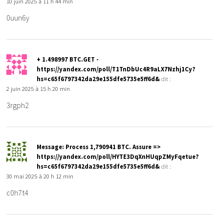
10 juin 2025 à 11 h 44 min
0uun6y
+ 1.498997 BTC.GET -
https://yandex.com/poll/T1TnDbUc4R9aLX7Nzhj1Cy?
hs=c65f6797342da29e155dfe5735e5ff6d&
dit :
2 juin 2025 à 15 h 20 min
3rgph2
Message: Process 1,790941 BTC. Assure =>
https://yandex.com/poll/HYTE3DqXnHUqpZMyFqetue?
hs=c65f6797342da29e155dfe5735e5ff6d&
dit :
30 mai 2025 à 20 h 12 min
c0h7t4