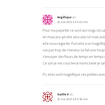
Angélique
dit :
16 mai 2013 à 9 h 01 min
Pour ma pepette ce sont ses longs cils sa
en mascara qd elle sera ado.lol mais ave
elle nous regarde. Puis elle a un magnifiqu
nas pas trop de cheveux lui fait une houpe
s’envoyer des fleurs de temps en temps c
Ce soir je me coucherai moins bete je sa
Ps: elles sont magnifique ces petites ave
Gaëlle V
dit :
16 mai 2013 à 8 h 50 min