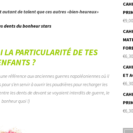
CAHI
nt autant de talent que ces autres «bien-heureux»
PRI
€
9,0
CAHI
MAT
FOR
OI LA PARTICULARITÉ DE TES
€
6,3
ENFANTS ?
CAHI
ET A
st une référence aux anciennes guerres napoléoniennes où il
€
6,3
pour s’en servir à ouvrir les poudrières pour recharger les
» entre les dents de devant se voyaient interdits de guerre, le
CAHI
bonheur quoi !)
PRI
€
6,3