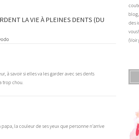
coute
blog,
DENT LA VIE À PLEINES DENTS (DU
des i
vous!
 Dodo
(Voir
r, à savoir si elles va les garder avec ses dents
ça trop chou.
son papa, la couleur de ses yeux que personne n’arrive