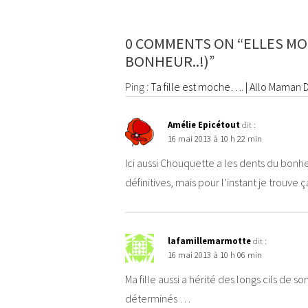
0 COMMENTS ON “ELLES MOR
BONHEUR..!)”
Ping :
Ta fille est moche…. | Allo Maman
Amélie Epicétout
dit :
16 mai 2013 à 10 h 22 min
Ici aussi Chouquette a les dents du bonheu
définitives, mais pour l’instant je trouve 
lafamillemarmotte
dit :
16 mai 2013 à 10 h 06 min
Ma fille aussi a hérité des longs cils de 
déterminés …