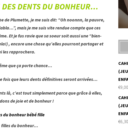
EN DES DENTS DU BONHEUR…
he de Plumette, je me suis dit: “Oh noonnn, la pauvre,
blabla…”, mais je me suis vite rendue compte que ces
ime. Et je fus ravie que sa soeur soit aussi une “bien-
a!) , encore une chose qu’elles pourront partager et
i les rapprochera.
CAH
même que ça porte chance…
(JEU
e fois que leurs dents définitives seront arrivées…
ENF
€
9,0
ents là, c’est tout simplement parce que grâce à elles,
CAH
ons de joie et de bonheur !
(JEU
ENF
€
6,3
 filles du bonheur…