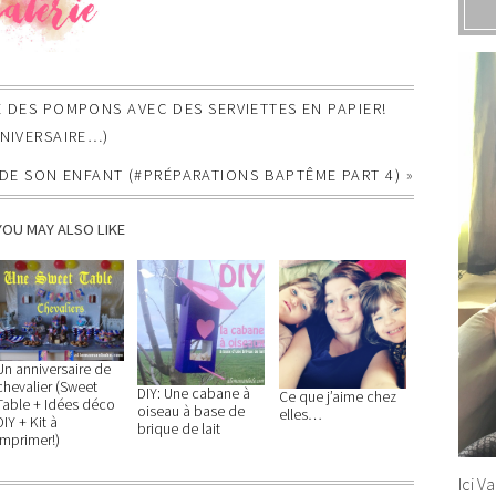
 DES POMPONS AVEC DES SERVIETTES EN PAPIER!
NNIVERSAIRE…)
DE SON ENFANT (#PRÉPARATIONS BAPTÊME PART 4)
»
YOU MAY ALSO LIKE
Un anniversaire de
chevalier (Sweet
DIY: Une cabane à
Ce que j’aime chez
Table + Idées déco
oiseau à base de
elles…
DIY + Kit à
brique de lait
imprimer!)
Ici V