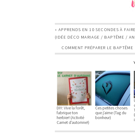
«
APPRENDS EN 10 SECONDES À FAIRE
(IDÉE DÉCO MARIAGE / BAPTÊME / A
COMMENT PRÉPARER LE BAPTÊME 
DIY: Vive la forêt,
Ces petites choses
fabrique ton
que j’aime (Tag du
herbier! (Activité
bonheur)
Carnet d’automne!)