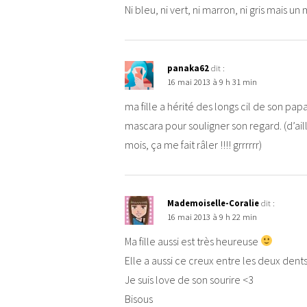
Ni bleu, ni vert, ni marron, ni gris mais u
panaka62
dit :
16 mai 2013 à 9 h 31 min
ma fille a hérité des longs cil de son p
mascara pour souligner son regard. (d’aille
mois, ça me fait râler !!!! grrrrrr)
Mademoiselle-Coralie
dit :
16 mai 2013 à 9 h 22 min
Ma fille aussi est très heureuse
Elle a aussi ce creux entre les deux dents
Je suis love de son sourire <3
Bisous