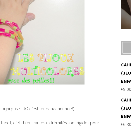
CAH
(JEU
ENF
€
9,0
CAH
(JEU
 moi jai pris FLUO c’est tendaaaaannnce!)
ENF
 lacet, c’ets bien car les extrémités sont rigides pour
€
6,3