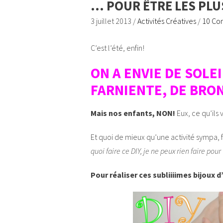
… POUR ÊTRE LES PLUS
3 juillet 2013
/
Activités Créatives
/
10 Co
C’est l’été, enfin!
ON A ENVIE DE SOLEI
FARNIENTE, DE BR
Mais nos enfants, NON!
Eux, ce qu’ils 
Et quoi de mieux qu’une activité sympa, f
quoi faire ce DIY, je ne peux rien faire pour 
Pour réaliser ces subliiiimes bijoux d