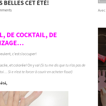
 BELLES CET ÉTÉ!
mments
Avec 
L, DE COCKTAIL, DE
ONZAGE…
veulent, c’est s’occuper!
acile, et colorée! On y va!
(Si tu me dis que tu n’as pas de
toi… Si e n’est te forcer à courir en acheter fissa!)
’été,