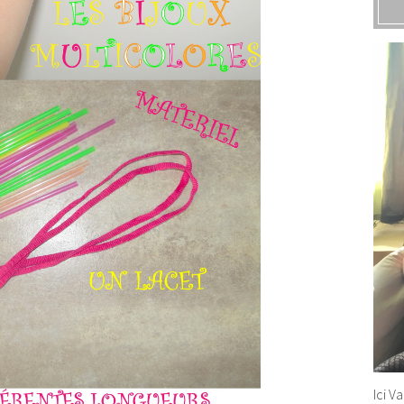
Ici V