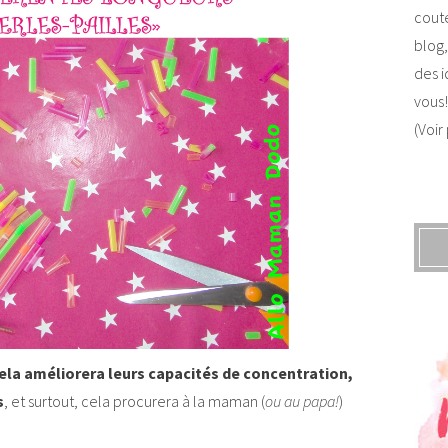
coute
blog,
des i
vous!
(Voir
ela améliorera leurs capacités de concentration,
s
, et surtout, cela procurera à la maman (
ou au papa!
)