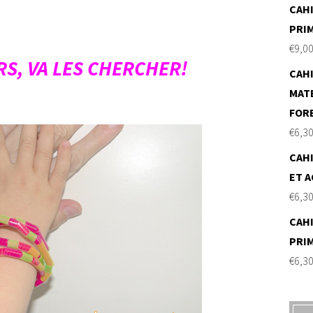
CAHI
PRI
€
9,0
RS, VA LES CHERCHER!
CAHI
MAT
FOR
€
6,3
CAHI
ET A
€
6,3
CAHI
PRI
€
6,3