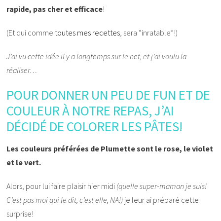
rapide, pas cher et efficace
!
(Et qui comme
toutes mes recettes
, sera “inratable”!)
J’ai vu cette idée il y a longtemps sur le net, et j’ai voulu la
réaliser…
POUR DONNER UN PEU DE FUN ET DE
COULEUR À NOTRE REPAS, J’AI
DÉCIDÉ DE COLORER LES PÂTES!
Les couleurs préférées de Plumette sont le rose, le violet
et le vert.
Alors, pour lui faire plaisir hier midi
(quelle super-maman je suis!
C’est pas moi qui le dit, c’est elle, NA!)
je leur ai préparé cette
surprise!