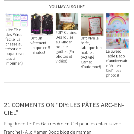
YOU MAY ALSO LIKE
Idée Fête
#DIY Cuisine:
des Pères
Des roulés
DIY: Un
DIY: Vive la
facile: La
au Kinder
vêtement
forêt,
chasse au
pour le
unique en 5
fabrique ton
trésor de
La Sweet
goûter! (En
minutes!
herbier!
papa! (avec
Table Déco
photos et
(Activité
tuto à
d’anniversair
vidéo!)
Carnet
imprimer!)
e “Arc-en-
d’automne!)
Ciel”: Les
photos!
21 COMMENTS ON “DIY: LES PÂTES ARC-EN-
CIEL”
Ping :
Recette: Des Gaufres Arc-En-Ciel pour les enfants avec
Francine! - Allo Maman Dodo blog de maman