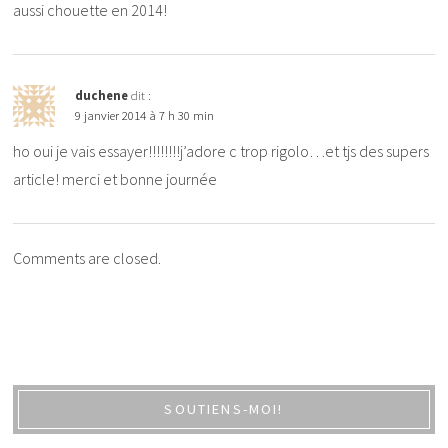
aussi chouette en 2014!
duchene
dit :
9 janvier 2014 à 7 h 30 min
ho oui je vais essayer!!!!!!!!j’adore c trop rigolo…et tjs des supers
article! merci et bonne journée
Comments are closed.
SOUTIENS-MOI!