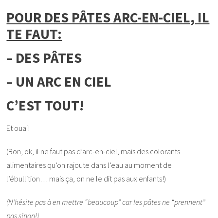
POUR DES PÂTES ARC-EN-CIEL, IL
TE FAUT:
– DES PÂTES
– UN ARC EN CIEL
C’EST TOUT!
Et ouai!
(Bon, ok, il ne faut pas d’arc-en-ciel, mais des colorants
alimentaires qu’on rajoute dans l’eau au moment de
l’ébullition… mais ça, on ne le dit pas aux enfants!)
(N’hésite pas à en mettre “beaucoup” car les pâtes ne “prennent”
pas sinon!)