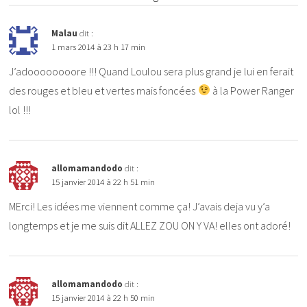
Malau
dit :
1 mars 2014 à 23 h 17 min
J’adoooooooore !!! Quand Loulou sera plus grand je lui en ferait
des rouges et bleu et vertes mais foncées
à la Power Ranger
lol !!!
allomamandodo
dit :
15 janvier 2014 à 22 h 51 min
MErci! Les idées me viennent comme ça! J’avais deja vu y’a
longtemps et je me suis dit ALLEZ ZOU ON Y VA! elles ont adoré!
allomamandodo
dit :
15 janvier 2014 à 22 h 50 min