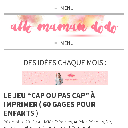
MENU
MENU
DES IDÉES CHAQUE MOIS :
LE JEU “CAP OU PAS CAP” À
IMPRIMER ( 60 GAGES POUR
ENFANTS )
20 octobre 2019
/
Activités Créatives
,
Articles Récents
,
DIY
,
Fiches gratuites
,
Jeu à imprimer
/
11 Comments