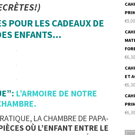
CAHI
ECRÈTES!)
PRI
ES POUR LES CADEAUX DE
€
9,0
DES ENFANTS…
CAHI
MAT
FOR
.
€
6,3
.
CAHI
ET A
.
€
6,3
UE”:
L’ARMOIRE DE NOTRE
CAHI
CHAMBRE.
PRI
€
6,3
PRATIQUE, LA CHAMBRE DE PAPA-
PIÈCES OÙ L’ENFANT ENTRE LE