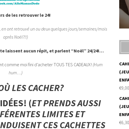
rs de les retrouver le 24!
s, en ont retrouvé un ou deux quelques jours/semaines/mois
après Noël?!!)
 te laissent aucun répit, et parlent “Noël” 24/24!…
CAH
ment comme moi fini d’acheter TOUS TES CADEAUX!
(Hum
(JEU
hum…)
ENF
OÙ LES CACHER?
€
9,0
CAH
IDÉES! (
ET PRENDS AUSSI
(JEU
FÉRENTES LIMITES ET
ENF
INDUISENT CES CACHETTES
€
6,3