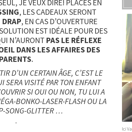
EUL, JE VEUX DIRE! PLACÉS EN
SSING
, LES CADEAUX SERONT
 DRAP
, EN CAS D’OUVERTURE
 SOLUTION EST IDÉALE POUR DES
QUI N’AURONT
PAS LE RÉFLEXE
OEIL DANS LES AFFAIRES DES
PARENTS
.
TIR D’UN CERTAIN ÂGE, C’EST LE
I SERA VISITÉ PAR TON ENFANT
OUVRIR SI OUI OU NON, TU LUI A
MÉGA-BONKO-LASER-FLASH OU LA
OP-SONG-GLITTER …
*
Ici V