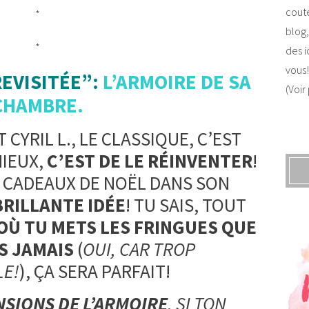
coute
*
blog,
*
des i
vous!
REVISITÉE”:
L’ARMOIRE DE SA
(Voir
CHAMBRE.
 CYRIL L., LE CLASSIQUE, C’EST
MIEUX,
C’EST DE LE RÉINVENTER
!
S CADEAUX DE NOËL DANS SON
BRILLANTE IDÉE
! TU SAIS, TOUT
OÙ TU METS LES FRINGUES QUE
S JAMAIS
(
OUI, CAR TROP
LE!
), ÇA SERA PARFAIT!
NSIONS DE L’ARMOIRE
. SI TON