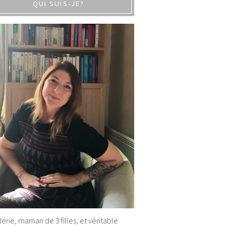
QUI SUIS-JE?
alérie, maman de 3 filles, et véritable