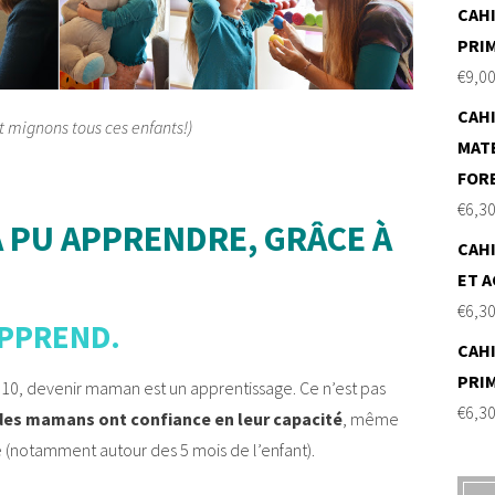
CAHI
PRI
€
9,0
CAHI
nt mignons tous ces enfants!)
MAT
FOR
€
6,3
A PU APPRENDRE, GRÂCE À
CAHI
ET A
€
6,3
APPREND.
CAHI
PRI
r 10, devenir maman est un apprentissage. Ce n’est pas
€
6,3
 des mamans ont confiance en leur capacité
, même
e (notamment autour des 5 mois de l’enfant).