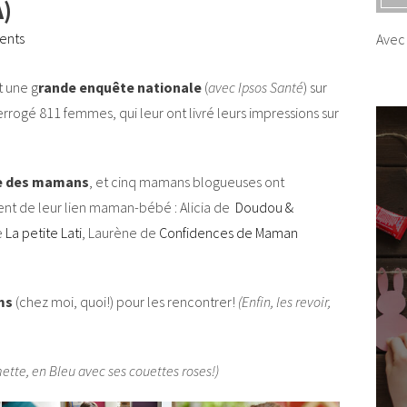
)
ents
Avec 
t une g
rande enquête nationale
(
avec Ipsos Santé
) sur
errogé 811 femmes, qui leur ont livré leurs impressions sur
tre des mamans
, et cinq mamans blogueuses ont
lent de leur lien maman-bébé : Alicia de
Doudou &
e
La petite Lati
, Laurène de
Confidences de Maman
ms
(chez moi, quoi!) pour les rencontrer!
(Enfin, les revoir,
ette, en Bleu avec ses couettes roses!)