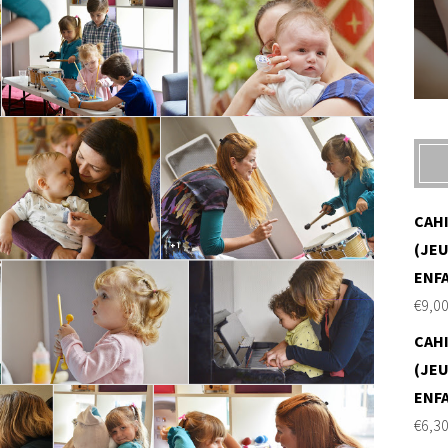
CAH
(JEU
ENF
€
9,0
CAH
(JEU
ENF
€
6,3