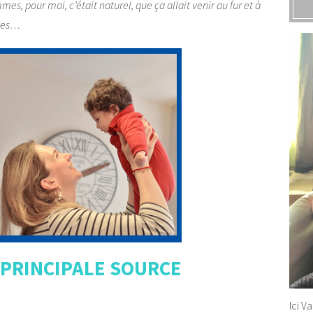
mes, pour moi, c’était naturel, que ça allait venir au fur et à
utes…
 PRINCIPALE SOURCE
Ici V