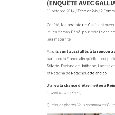
(ENQUÊTE AVEC GALLIA
11 octobre 2014
/
Tests et Avis
/
2 Comm
Cet été, les
laboratoires Gallia
ont ouver
le lien Maman-Bébé, pour cela ils ont int
leur maternité.
Mais
ils sont aussi allés à la rencon
parcouru la France afin qu’elles leur par
Stiletto
, Evelyne de
Untibebe
, Laetitia d
et Natacha de
Natachouette and co
.
J’ai eu la chance d’être invitée à Rei
ce sont mes copines!)
Quelques photos
(Vous reconnaitrez Plum