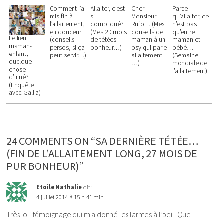
Comment j’ai
Allaiter, c’est
Cher
Parce
mis fin à
si
Monsieur
qu’allaiter, ce
l’allaitement,
compliqué?
Rufo… (Mes
n’est pas
en douceur
(Mes 20 mois
conseils de
qu’entre
Le lien
(conseils
de tétées
maman à un
maman et
maman-
persos, si ça
bonheur…)
psy qui parle
bébé…
enfant,
peut servir…)
allaitement
(Semaine
quelque
…)
mondiale de
chose
l’allaitement)
d’inné?
(Enquête
avec Gallia)
24 COMMENTS ON “SA DERNIÈRE TÉTÉE…
(FIN DE L’ALLAITEMENT LONG, 27 MOIS DE
PUR BONHEUR)”
Etoile Nathalie
dit :
4 juillet 2014 à 15 h 41 min
Très joli témoignage qui m’a donné les larmes à l’oeil. Que