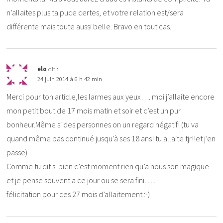
n’allaites plus ta puce certes, et votre relation est/sera
différente mais toute aussi belle. Bravo en tout cas.
elo
dit :
24 juin 2014 à 6 h 42 min
Merci pour ton article,les larmes aux yeux…. moi j’allaite encore
mon petit bout de 17 mois matin et soir et c’est un pur
bonheur.Même si des personnes on un regard négatif! (tu va
quand même pas continué jusqu’à ses 18 ans! tu allaite tjr!!et j’en
passe)
Comme tu dit si bien c’est moment rien qu’a nous son magique
et je pense souvent a ce jour ou se sera fini…..
félicitation pour ces 27 mois d’allaitement.:-)