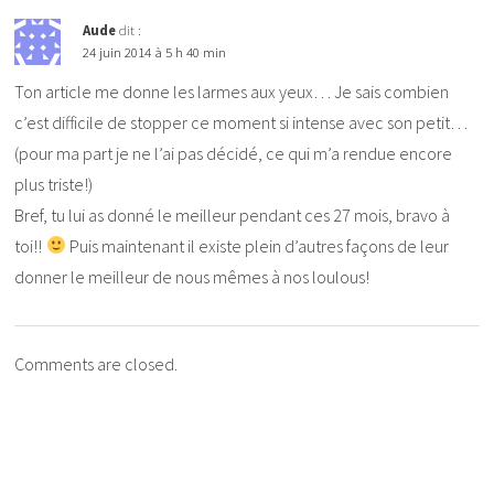
Aude
dit :
24 juin 2014 à 5 h 40 min
Ton article me donne les larmes aux yeux… Je sais combien
c’est difficile de stopper ce moment si intense avec son petit…
(pour ma part je ne l’ai pas décidé, ce qui m’a rendue encore
plus triste!)
Bref, tu lui as donné le meilleur pendant ces 27 mois, bravo à
toi!!
Puis maintenant il existe plein d’autres façons de leur
donner le meilleur de nous mêmes à nos loulous!
Comments are closed.