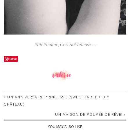
PtitePomme, ex-serial-téteuse …
Save
«
UN ANNIVERSAIRE PRINCESSE (SWEET TABLE + DIY
CHÂTEAU)
UN MAISON DE POUPÉE DE RÊVE!
»
YOU MAY ALSO LIKE