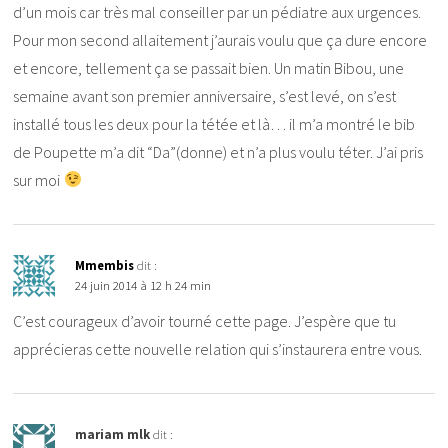
d’un mois car très mal conseiller par un pédiatre aux urgences.
Pour mon second allaitement j’aurais voulu que ça dure encore
et encore, tellement ça se passait bien. Un matin Bibou, une
semaine avant son premier anniversaire, s’est levé, on s’est
installé tous les deux pour la tétée et là… il m’a montré le bib
de Poupette m’a dit “Da”(donne) et n’a plus voulu téter. J’ai pris
sur moi
Mmembis
dit :
24 juin 2014 à 12 h 24 min
C’est courageux d’avoir tourné cette page. J’espère que tu
apprécieras cette nouvelle relation qui s’instaurera entre vous.
mariam mlk
dit :