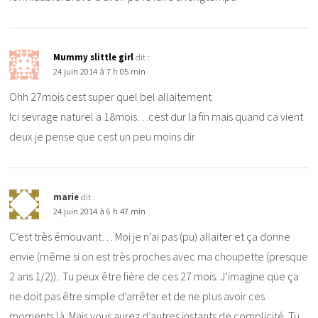
Mummy slittle girl
dit :
24 juin 2014 à 7 h 05 min
Ohh 27mois cest super quel bel allaitement
Ici sevrage naturel a 18mois…cest dur la fin mais quand ca vient
deux je pense que cest un peu moins dir
marie
dit :
24 juin 2014 à 6 h 47 min
C’est très émouvant… Moi je n’ai pas (pu) allaiter et ça donne
envie (même si on est très proches avec ma choupette (presque
2 ans 1/2)).. Tu peux être fière de ces 27 mois. J’imagine que ça
ne doit pas être simple d’arrêter et de ne plus avoir ces
moments là. Mais vous aurez d’autres instants de complicité. Tu