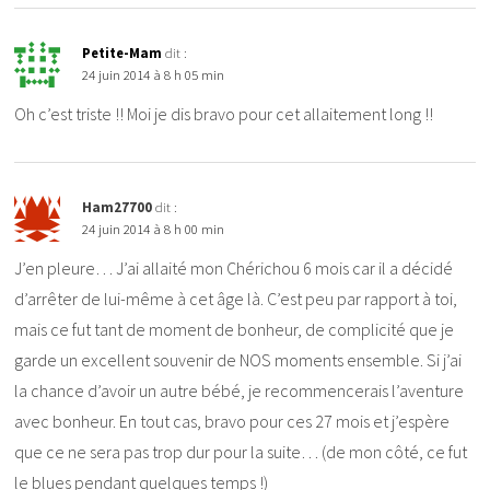
Petite-Mam
dit :
24 juin 2014 à 8 h 05 min
Oh c’est triste !! Moi je dis bravo pour cet allaitement long !!
Ham27700
dit :
24 juin 2014 à 8 h 00 min
J’en pleure… J’ai allaité mon Chérichou 6 mois car il a décidé
d’arrêter de lui-même à cet âge là. C’est peu par rapport à toi,
mais ce fut tant de moment de bonheur, de complicité que je
garde un excellent souvenir de NOS moments ensemble. Si j’ai
la chance d’avoir un autre bébé, je recommencerais l’aventure
avec bonheur. En tout cas, bravo pour ces 27 mois et j’espère
que ce ne sera pas trop dur pour la suite… (de mon côté, ce fut
le blues pendant quelques temps !)