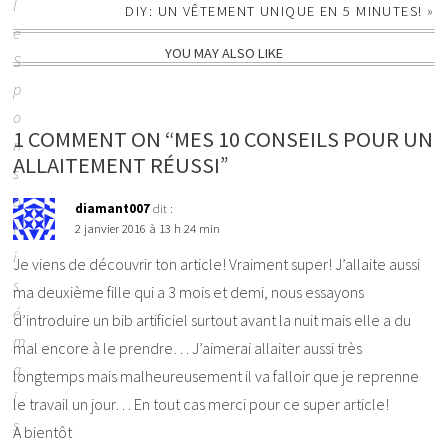
l
DIY: UN VÊTEMENT UNIQUE EN 5 MINUTES!
»
e
YOU MAY ALSO LIKE
S
p
o
1 COMMENT ON “MES 10 CONSEILS POUR UN
n
ALLAITEMENT RÉUSSI”
s
o
diamant007
dit :
r
2 janvier 2016 à 13 h 24 min
i
Je viens de découvrir ton article! Vraiment super! J’allaite aussi
s
ma deuxième fille qui a 3 mois et demi, nous essayons
é
d’introduire un bib artificiel surtout avant la nuit mais elle a du
m
mal encore à le prendre… J’aimerai allaiter aussi très
a
longtemps mais malheureusement il va falloir que je reprenne
i
le travail un jour… En tout cas merci pour ce super article!
s
A bientôt