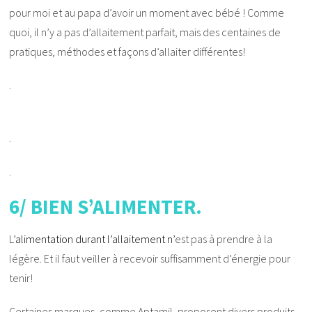
pour moi et au papa d’avoir un moment avec bébé ! Comme
quoi, il n’y a pas d’allaitement parfait, mais des centaines de
pratiques, méthodes et façons d’allaiter différentes!
.
.
.
6/ BIEN S’ALIMENTER.
L
’
alimentation durant l’allaitement
n’
est pas à prendre à la
légère. Et il faut veiller à recevoir suffisamment d’énergie pour
tenir!
Certaines marques, comme Aptamil, proposent divers produits