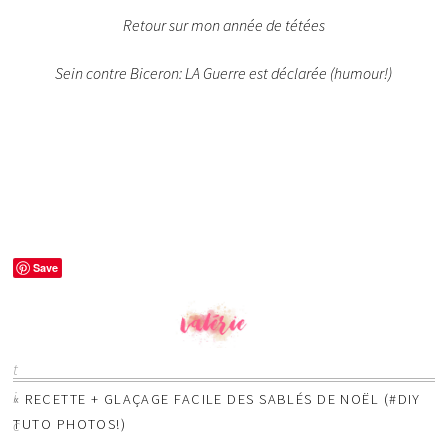
Retour sur mon année de tétées
Sein contre Biceron: LA Guerre est déclarée (humour!)
Save
A
r
t
i
«
RECETTE + GLAÇAGE FACILE DES SABLÉS DE NOËL (#DIY
c
TUTO PHOTOS!)