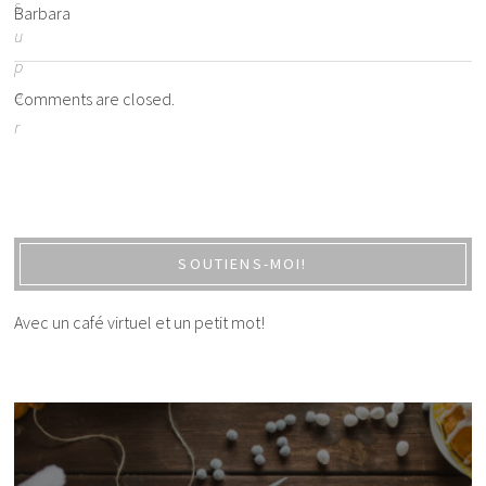
s
Barbara
u
p
e
Comments are closed.
r
u
t
i
l
SOUTIENS-MOI!
e
!
Avec un café virtuel et un petit mot!
!