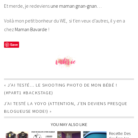
Et merde, je redeviens
une maman gnan-gnan
…
Voilà mon petit bonheur du WE, si t’en veux d’autres, il y en a
chez
Maman Bavarde
!
Save
«
J’AI TESTÉ… LE SHOOTING PHOTO DE MON BÉBÉ !
(#PART1 #BACKSTAGE)
J’AI TESTÉ LA YOYO (ATTENTION, J’EN DEVIENS PRESQUE
BLOGUEUSE MODE!)
»
YOU MAY ALSO LIKE
Recette: Des