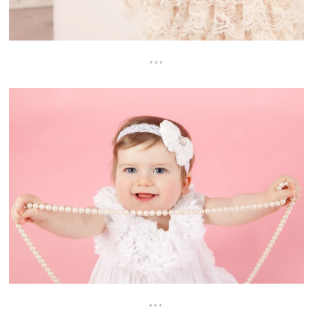
***
***