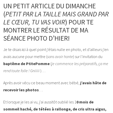
UN PETIT ARTICLE DU DIMANCHE
(
PETIT PAR LA TAILLE MAIS GRAND PAR
LE CŒUR, TU VAS VOIR
) POUR TE
MONTRER LE RÉSULTAT DE MA
SÉANCE PHOTO D’HIER!
Je te disais
ici
à quel point j’étais nulle en photo, et d’ailleurs j’en
avais aucune pour mettre (
sans avoir honte
) sur l’invitation du
baptême de PtitePomme
(
je commence les préparatifs, ça me
rend toute folle ! Gniiiii
)…
Après avoir vécu ce beau moment avec bébé,
j’avais hâte de
recevoir les photos
…
Et lorsque je les ai vu, j’ai aussitôt oublié les 1
0 mois de
sommeil haché, de tétées à rallonge, de cris ultra aigus,