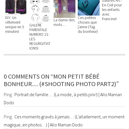
Gaufres Arc-
En-Ciel pour
les enfants
avec
DIY: Un
Ces petites
Francine!
La dame des
vêtement
choses que
mots…
GALERE
unique en 5
j’aime (Tag
PARENTALE
minutes!
du bonheur)
NUMERO 21:
LES
REGURGITIAT
IONS!
0 COMMENTS ON “MON PETIT BÉBÉ
BONHEUR… (#SHOOTING PHOTO PART2)”
Ping :
Portrait de famille… (La mode, à petits prix!) | Allo Maman
Dodo
Ping :
Ces moments gravés à jamais… (L’allaitement, un moment
magique, en photos…) | Allo Maman Dodo