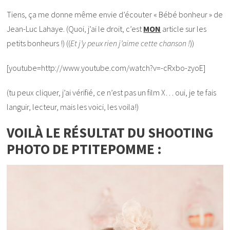
Tiens, ça me donne même envie d’écouter « Bébé bonheur » de
Jean-Luc Lahaye. (Quoi, j’ai le droit, c’est
MON
article sur les
petits bonheurs !) ((
Et j’y peux rien j’aime cette chanson !
))
[youtube=http://www.youtube.com/watch?v=-cRxbo-zyoE]
(tu peux cliquer, j’ai vérifié, ce n’est pas un film X… oui, je te fais
languir, lecteur, mais les voici, les voila!)
VOILÀ LE RÉSULTAT DU SHOOTING
PHOTO DE PTITEPOMME :