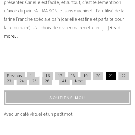
présenter. Car elle est facile, et surtout, c’est tellement bon
d’avoir du pain FAIT MAISON, et sans machine! J’ai utilisé de la
farine Francine spéciale pain (car elle est fine et parfaite pour
faire du pain!) J’ai choisi de diviser ma recette en […]
Read
more…
Previous
1
…
16
17
18
19
20
21
22
23
24
25
26
…
41
Next
SOUTIENS-MOI!
Avec un café virtuel et un petit mot!