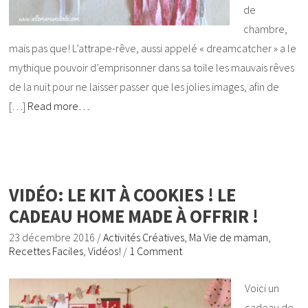
de
chambre,
mais pas que! L’attrape-rêve, aussi appelé « dreamcatcher » a le
mythique pouvoir d’emprisonner dans sa toile les mauvais rêves
de la nuit pour ne laisser passer que les jolies images, afin de
[…]
Read more…
VIDÉO: LE KIT À COOKIES ! LE
CADEAU HOME MADE À OFFRIR !
23 décembre 2016
/
Activités Créatives
,
Ma Vie de maman
,
Recettes Faciles
,
Vidéos!
/
1 Comment
Voici un
cadeau de