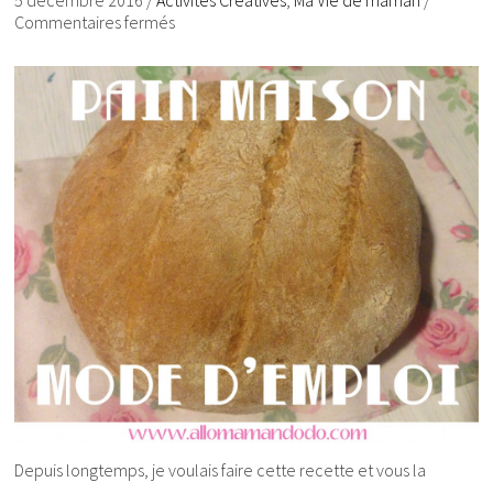
5 décembre 2016
/
Activités Créatives
,
Ma Vie de maman
/
Commentaires fermés
Depuis longtemps, je voulais faire cette recette et vous la