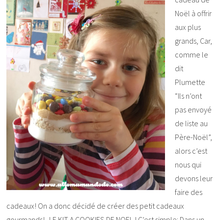
Noël à offrir
aux plus
grands, Car,
comme le
dit
Plumette
“Ils n’ont
pas envoyé
de liste au
Père-Noël”,
alors c’est
nous qui
devons leur
faire des
cadeaux! On a donc décidé de créer des petit cadeaux
gourmands! LE KIT A COOKIES DE NOEL ! C’est simple: Dans un