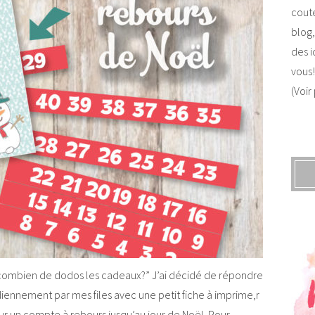
coute
blog,
des i
vous!
(Voir
 combien de dodos les cadeaux?” J’ai décidé de répondre
iennement par mes files avec une petit fiche à imprime,r
ur un compte à rebours jusqu’au jour de Noël. Pour