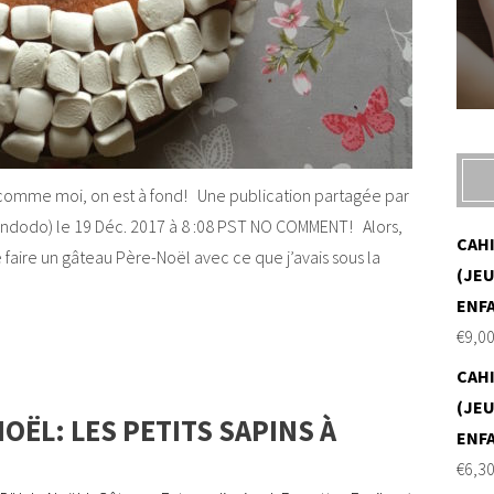
out comme moi, on est à fond! Une publication partagée par
do) le 19 Déc. 2017 à 8 :08 PST NO COMMENT! Alors,
CAH
e faire un gâteau Père-Noël avec ce que j’avais sous la
(JEU
ENF
€
9,0
CAH
(JEU
NOËL: LES PETITS SAPINS À
ENF
€
6,3