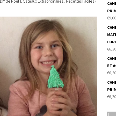
DIY de Noël !
,
Gâteaux Extraordinaires!
,
Recettes Faciles
/
CAHI
PRI
€
9,0
CAHI
MAT
FOR
€
6,3
CAHI
ET A
€
6,3
CAHI
PRI
€
6,3