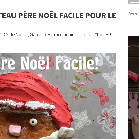
TEAU PÈRE NOËL FACILE POUR LE
Avec 
Y
,
DIY de Noël !
,
Gâteaux Extraordinaires!
,
Jolies Choses !
,