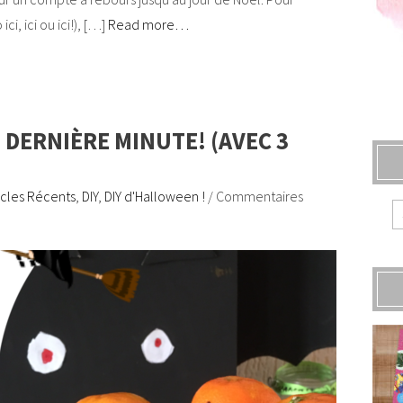
i, ici ou ici!), […]
Read more…
 DERNIÈRE MINUTE! (AVEC 3
icles Récents
,
DIY
,
DIY d'Halloween !
/
Commentaires