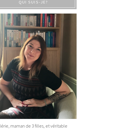
QUI SUIS-JE?
alérie, maman de 3 filles, et véritable