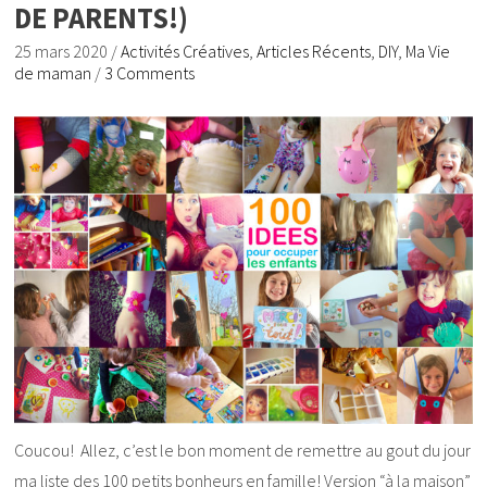
DE PARENTS!)
25 mars 2020
/
Activités Créatives
,
Articles Récents
,
DIY
,
Ma Vie
de maman
/
3 Comments
Coucou! Allez, c’est le bon moment de remettre au gout du jour
ma liste des 100 petits bonheurs en famille! Version “à la maison”