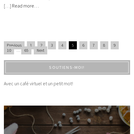
[…]
Read more…
Previous
1
2
3
4
5
6
7
8
9
10
…
65
Next
SOUTIENS-MOI!
Avec un café virtuel et un petit mot!