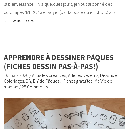
la bienveillance. Il y a quelques jours, je vous ai donné des
coloriages “MERCI” à envoyer (par la poste ou en photo) aux
[…]
Read more…
APPRENDRE À DESSINER PÂQUES
(FICHES DESSIN PAS-À-PAS!)
16 mars 2020
/
Activités Créatives
,
Articles Récents
,
Dessins et
Coloriages
,
DIY
,
DIY de Pâques !
,
Fiches gratuites
,
Ma Vie de
maman
/
25 Comments