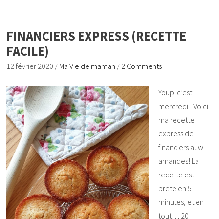
FINANCIERS EXPRESS (RECETTE
FACILE)
12 février 2020
/
Ma Vie de maman
/
2 Comments
Youpi c’est
mercredi ! Voici
ma recette
express de
financiers auw
amandes! La
recette est
prete en 5
minutes, et en
tout… 20