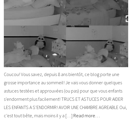
Coucou! Vous savez, depuis 8 ans bientôt, ce blog porte une
grosse importance au sommeil! Je vais vous donner quelques
astuces testées et approuvées (ou pas) pour que vous enfants
s’endorment plus facilement! TRUCS ET ASTUCES POUR AIDER
LES ENFANTS A S’ENDORMIR! AVOIR UNE CHAMBRE AGREABLE Oui,
c’est tout bête, mais moins il y a […]
Read more…