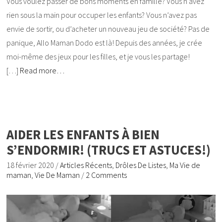
Vous voulez passer de bons moments en famille? Vous n’avez
rien sous la main pour occuper les enfants? Vous n’avez pas
envie de sortir, ou d’acheter un nouveau jeu de société? Pas de
panique, Allo Maman Dodo est là! Depuis des années, je crée
moi-même des jeux pour les filles, et je vous les partage!
[…]
Read more…
AIDER LES ENFANTS À BIEN
S’ENDORMIR! (TRUCS ET ASTUCES!)
18 février 2020
/
Articles Récents
,
Drôles De Listes
,
Ma Vie de
maman
,
Vie De Maman
/
2 Comments