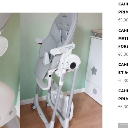
CAHI
PRI
€
9,0
CAHI
MAT
FOR
€
6,3
CAHI
ET A
€
6,3
CAHI
PRI
€
6,3