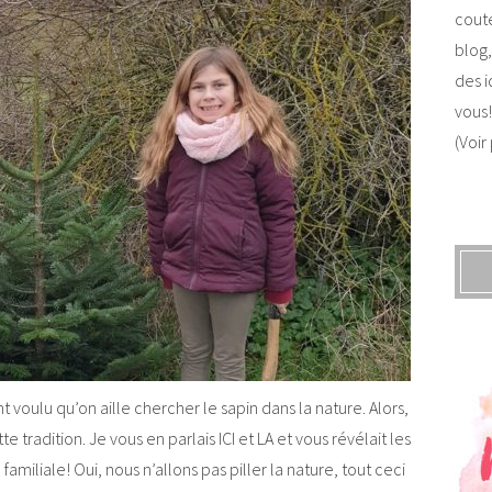
coute
blog,
des i
vous!
(Voir
 voulu qu’on aille chercher le sapin dans la nature. Alors,
e tradition. Je vous en parlais ICI et LA et vous révélait les
familiale! Oui, nous n’allons pas piller la nature, tout ceci