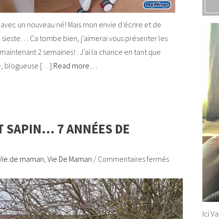
e avec un nouveau né! Mais mon envie d’écrire et de
 sieste… Ca tombe bien, j’aimerai vous présenter les
aintenant 2 semaines! . J’ai la chance en tant que
e, blogueuse […]
Read more…
T SAPIN… 7 ANNÉES DE
Vie de maman
,
Vie De Maman
/
Commentaires fermés
Ici V