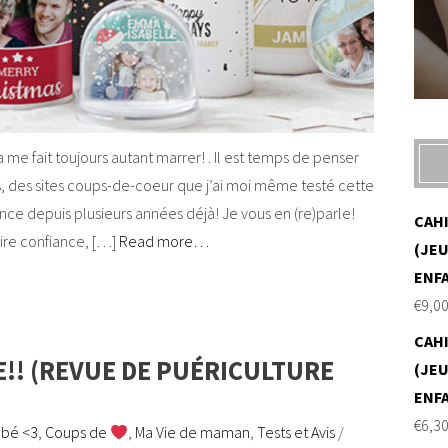
e fait toujours autant marrer! . Il est temps de penser
s, des sites coups-de-coeur que j’ai moi même testé cette
ance depuis plusieurs années déjà! Je vous en (re)parle!
CAH
ire confiance, […]
Read more…
(JEU
ENF
€
9,0
CAH
E!! (REVUE DE PUÉRICULTURE
(JEU
ENF
€
6,3
bé <3
,
Coups de
,
Ma Vie de maman
,
Tests et Avis
/