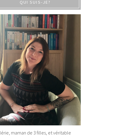
QUI SUIS-JE?
alérie, maman de 3 filles, et véritable