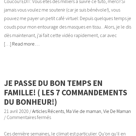
Coucou! EDIT: Vous êtes des milliers à suivre ce tuto, merci! Si
jamais vous voulez me soutenir (car je suis bénévole!), vous
pouvez me payer un petit café virtuel: Depuis quelques temps je
couds pour mon entourage des masques en tissu. . Alors, je le dis
dès maintenant, j’ai fait cette vidéo rapidement, car avec
[…]
Read more…
JE PASSE DU BON TEMPS EN
FAMILLE! ( LES 7 COMMANDEMENTS
DU BONHEUR!)
21 avril 2020
/
Articles Récents
,
Ma Vie de maman
,
Vie De Maman
/
Commentaires fermés
Ces dernière semaines, le climat est particulier. Qu’on qu’il en