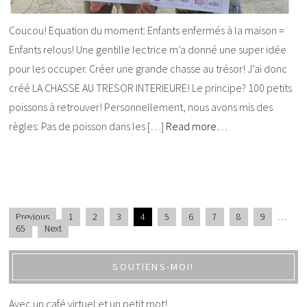
Coucou! Equation du moment: Enfants enfermés à la maison =
Enfants relous! Une gentille lectrice m’a donné une super idée
pour les occuper. Créer une grande chasse au trésor! J’ai donc
créé LA CHASSE AU TRESOR INTERIEURE! Le principe? 100 petits
poissons à retrouver! Personnellement, nous avons mis des
règles: Pas de poisson dans les […]
Read more…
Previous
1
2
3
4
5
6
7
8
9
…
65
Next
SOUTIENS-MOI!
Avec un café virtuel et un petit mot!