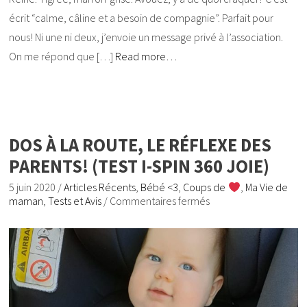
écrit “calme, câline et a besoin de compagnie”. Parfait pour
nous! Ni une ni deux, j’envoie un message privé à l’association.
On me répond que […]
Read more…
DOS À LA ROUTE, LE RÉFLEXE DES
PARENTS! (TEST I-SPIN 360 JOIE)
5 juin 2020
/
Articles Récents
,
Bébé <3
,
Coups de
,
Ma Vie de
maman
,
Tests et Avis
/
Commentaires fermés