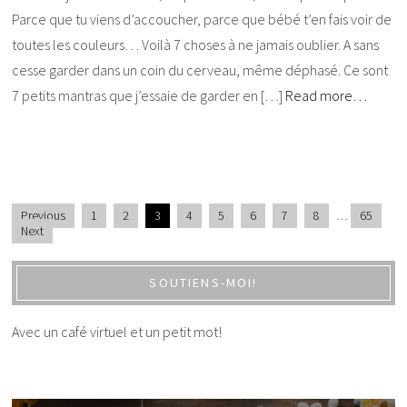
Parce que tu viens d’accoucher, parce que bébé t’en fais voir de
toutes les couleurs… Voilà 7 choses à ne jamais oublier. A sans
cesse garder dans un coin du cerveau, même déphasé. Ce sont
7 petits mantras que j’essaie de garder en […]
Read more…
Previous
1
2
3
4
5
6
7
8
…
65
Next
SOUTIENS-MOI!
Avec un café virtuel et un petit mot!