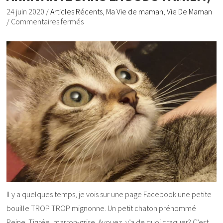
24 juin 2020
/
Articles Récents
,
Ma Vie de maman
,
Vie De Maman
/
Commentaires fermés
Il y a quelques temps, je vois sur une page Facebook une petite
bouille TROP TROP mignonne. Un petit chaton prénommé
Reine. Tigrée, marron-grise. Avouez, y’a de quoi craquer? C’est